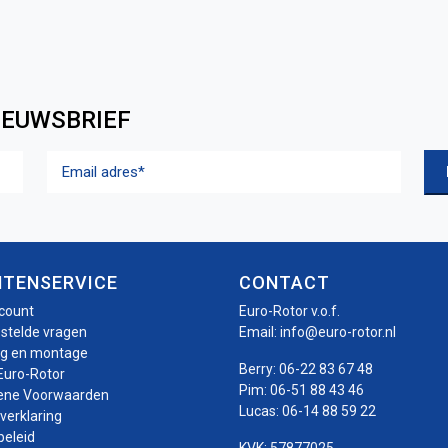
IEUWSBRIEF
Email
adres
(Vereist)
NTENSERVICE
CONTACT
ccount
Euro-Rotor v.o.f.
estelde vragen
Email:
info@euro-rotor.nl
ng en montage
Berry:
06-22 83 67 48
Euro-Rotor
Pim:
06-51 88 43 46
ene Voorwaarden
Lucas:
06-14 88 59 22
verklaring
beleid
KVK: 57877025