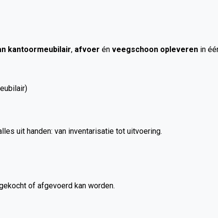
n kantoormeubilair
,
afvoer
én
veegschoon opleveren
in één
ubilair)
les uit handen: van inventarisatie tot uitvoering.
pgekocht of afgevoerd kan worden.