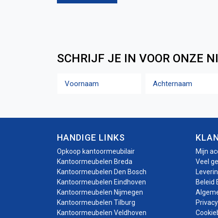
SCHRIJF JE IN VOOR ONZE N
Naam
Voornaam
Achternaam
HANDIGE LINKS
KLA
Opkoop kantoormeubilair
Mijn a
Kantoormeubelen Breda
Veel g
Kantoormeubelen Den Bosch
Leveri
Kantoormeubelen Eindhoven
Beleid 
Kantoormeubelen Nijmegen
Algem
Kantoormeubelen Tilburg
Privacy
Kantoormeubelen Veldhoven
Cookie