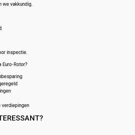
n we vakkundig.
d.
oor inspectie.
 Euro-Rotor?
nbesparing
 geregeld
ingen
e verdiepingen
NTERESSANT?