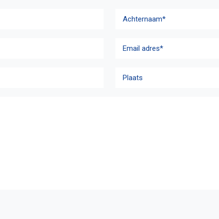
Achternaam
E-
mailadres
*
Plaats