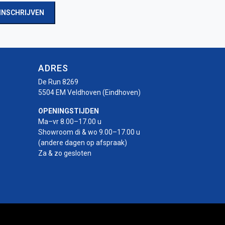
INSCHRIJVEN
ADRES
De Run 8269
5504 EM Veldhoven (Eindhoven)
OPENINGSTIJDEN
Ma–vr 8.00–17.00 u
Showroom di & wo 9.00–17.00 u
(andere dagen op afspraak)
Za & zo gesloten
r
rotor
-rotor
uro-rotor