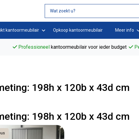
ikt kantoormeubilair
Opkoop kantoormeubilair
Meer info
Professioneel
kantoormeubilair voor ieder budget
Pe
meting: 198h x 120b x 43d cm
meting: 198h x 120b x 43d cm
eus