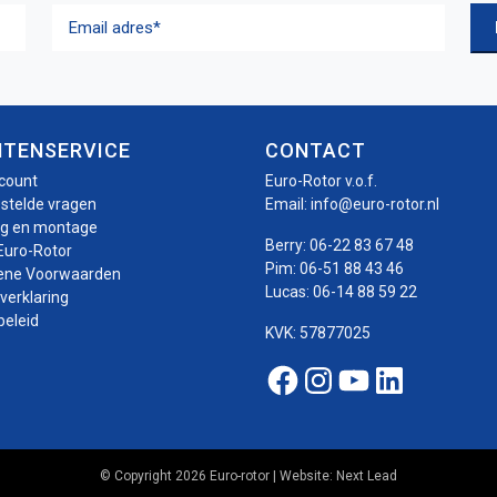
Email
adres
(Vereist)
NTENSERVICE
CONTACT
ccount
Euro-Rotor v.o.f.
estelde vragen
Email:
info@euro-rotor.nl
ng en montage
Berry:
06-22 83 67 48
Euro-Rotor
Pim:
06-51 88 43 46
ene Voorwaarden
Lucas:
06-14 88 59 22
verklaring
beleid
KVK: 57877025
Facebook Euro-roto
Instagram Euro-
Youtube Euro
Linkedin E
© Copyright 2026 Euro-rotor | Website:
Next Lead