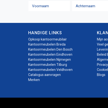
Naam
Voornaam
Achternaam
HANDIGE LINKS
KLA
Opkoop kantoormeubilair
Mijn a
Kantoormeubelen Breda
Veel g
Kantoormeubelen Den Bosch
Leveri
Kantoormeubelen Eindhoven
Beleid 
Kantoormeubelen Nijmegen
Algem
Kantoormeubelen Tilburg
Privacy
Kantoormeubelen Veldhoven
Cookie
Catalogus aanvragen
Blogs
Merken