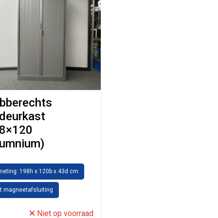
bberechts
ldeurkast
8×120
lumnium)
meting: 198h x 120b x 43d cm
t magneetafsluiting
Niet op voorraad