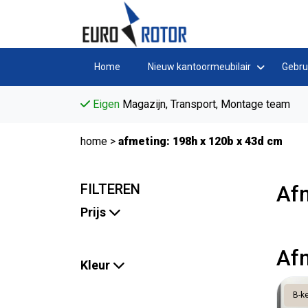
Home
Nieuw kantoormeubilair
Gebru
Eigen
Magazijn, Transport, Montage team
home
>
afmeting: 198h x 120b x 43d cm
FILTEREN
Af
Prijs
Af
Kleur
B-k