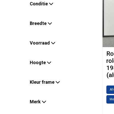
Conditie
Breedte
Voorraad
Ro
ro
Hoogte
19
(a
Kleur frame
Af
Me
Merk