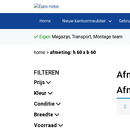
Home
Nieuw kantoormeubilair
Gebru
Eigen
Magazijn, Transport, Montage team
home
>
afmeting: h 60 x b 60
FILTEREN
Afm
Prijs
Afm
Kleur
Conditie
Breedte
Voorraad