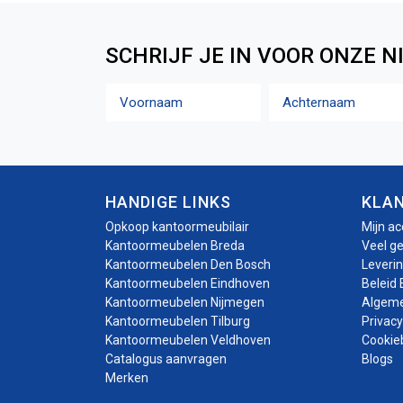
SCHRIJF JE IN VOOR ONZE N
Naam
Voornaam
Achternaam
HANDIGE LINKS
KLA
Opkoop kantoormeubilair
Mijn a
Kantoormeubelen Breda
Veel g
Kantoormeubelen Den Bosch
Leveri
Kantoormeubelen Eindhoven
Beleid 
Kantoormeubelen Nijmegen
Algem
Kantoormeubelen Tilburg
Privacy
Kantoormeubelen Veldhoven
Cookie
Catalogus aanvragen
Blogs
Merken