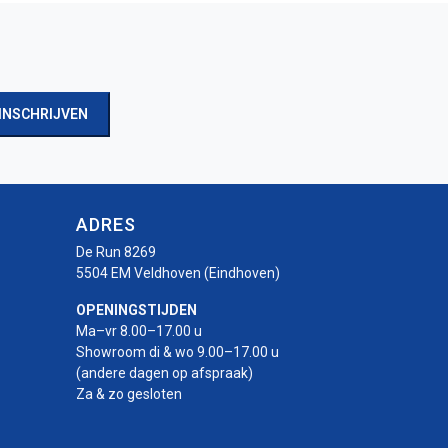
INSCHRIJVEN
ADRES
De Run 8269
5504 EM Veldhoven (Eindhoven)
OPENINGSTIJDEN
Ma–vr 8.00–17.00 u
Showroom di & wo 9.00–17.00 u
(andere dagen op afspraak)
Za & zo gesloten
r
rotor
-rotor
uro-rotor