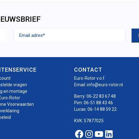
IEUWSBRIEF
Email
adres
(Vereist)
NTENSERVICE
CONTACT
ccount
Euro-Rotor v.o.f.
estelde vragen
Email:
info@euro-rotor.nl
ng en montage
Berry:
06-22 83 67 48
Euro-Rotor
Pim:
06-51 88 43 46
ene Voorwaarden
Lucas:
06-14 88 59 22
verklaring
beleid
KVK: 57877025
Facebook Euro-roto
Instagram Euro-
Youtube Euro
Linkedin E