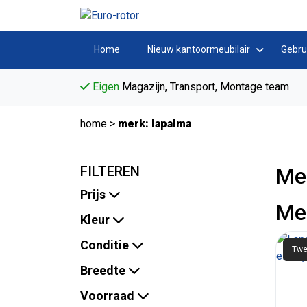
Home
Nieuw kantoormeubilair
Gebru
Eigen
Magazijn, Transport, Montage team
home
>
merk: lapalma
FILTEREN
Me
Prijs
Me
Kleur
Conditie
Twe
Breedte
Voorraad