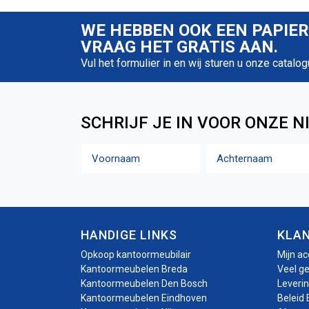
WE HEBBEN OOK EEN PAPIE
VRAAG HET GRATIS AAN.
Vul het formulier in en wij sturen u onze catalog
SCHRIJF JE IN VOOR ONZE N
Naam
Voornaam
Achternaam
HANDIGE LINKS
KLA
Opkoop kantoormeubilair
Mijn a
Kantoormeubelen Breda
Veel g
Kantoormeubelen Den Bosch
Leveri
Kantoormeubelen Eindhoven
Beleid 