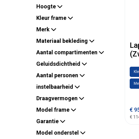
Hoogte
Kleur frame
Merk
Materiaal bekleding
La
Aantal compartimenten
(Z
Geluidsdichtheid
Kle
Aantal personen
Me
instelbaarheid
Draagvermogen
Model frame
€
95
€ 11
Garantie
Model onderstel