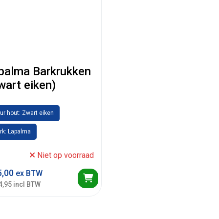
palma Barkrukken
wart eiken)
ur hout: Zwart eiken
rk: Lapalma
Niet op voorraad
,00
ex BTW
4,95 incl BTW