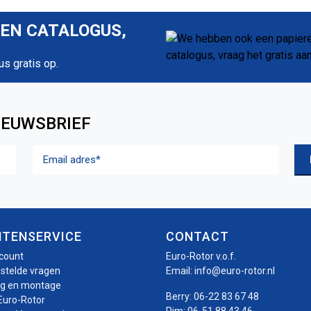
REN CATALOGUS,
us gratis op.
IEUWSBRIEF
Email
adres
(Vereist)
NTENSERVICE
CONTACT
ccount
Euro-Rotor v.o.f.
estelde vragen
Email:
info@euro-rotor.nl
ng en montage
Berry:
06-22 83 67 48
Euro-Rotor
Pim:
06-51 88 43 46