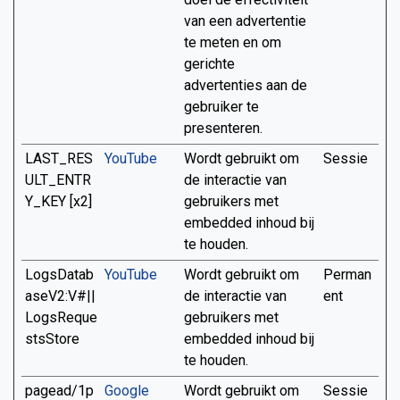
van een advertentie
te meten en om
gerichte
advertenties aan de
gebruiker te
presenteren.
LAST_RES
YouTube
Wordt gebruikt om
Sessie
ULT_ENTR
de interactie van
Y_KEY [x2]
gebruikers met
embedded inhoud bij
te houden.
LogsDatab
YouTube
Wordt gebruikt om
Perman
aseV2:V#||
de interactie van
ent
LogsReque
gebruikers met
stsStore
embedded inhoud bij
te houden.
pagead/1p
Google
Wordt gebruikt om
Sessie