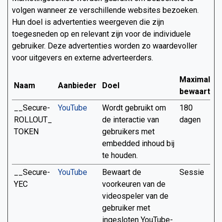
volgen wanneer ze verschillende websites bezoeken.
Hun doel is advertenties weergeven die zijn
toegesneden op en relevant zijn voor de individuele
gebruiker. Deze advertenties worden zo waardevoller
voor uitgevers en externe adverteerders.
Maximale
Naam
Aanbieder
Doel
bewaarterm
__Secure-
YouTube
Wordt gebruikt om
180
ROLLOUT_
de interactie van
dagen
TOKEN
gebruikers met
embedded inhoud bij
te houden.
__Secure-
YouTube
Bewaart de
Sessie
YEC
voorkeuren van de
videospeler van de
gebruiker met
ingesloten YouTube-