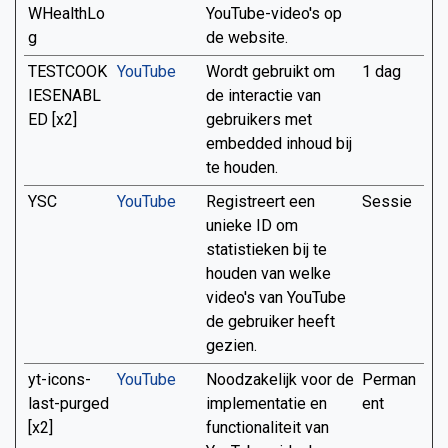
WHealthLo
YouTube-video's op
g
de website.
TESTCOOK
YouTube
Wordt gebruikt om
1 dag
IESENABL
de interactie van
ED [x2]
gebruikers met
embedded inhoud bij
te houden.
YSC
YouTube
Registreert een
Sessie
unieke ID om
statistieken bij te
houden van welke
video's van YouTube
de gebruiker heeft
gezien.
yt-icons-
YouTube
Noodzakelijk voor de
Perman
last-purged
implementatie en
ent
[x2]
functionaliteit van