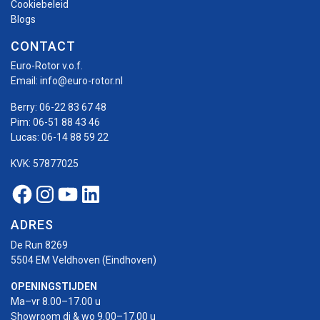
Cookiebeleid
Blogs
CONTACT
Euro-Rotor v.o.f.
Email:
info@euro-rotor.nl
Berry:
06-22 83 67 48
Pim:
06-51 88 43 46
Lucas:
06-14 88 59 22
KVK: 57877025
Facebook Euro-rotor
Instagram Euro-rotor
Youtube Euro-rotor
Linkedin Euro-rotor
ADRES
De Run 8269
5504 EM Veldhoven (Eindhoven)
OPENINGSTIJDEN
Ma–vr 8.00–17.00 u
Showroom di & wo 9.00–17.00 u