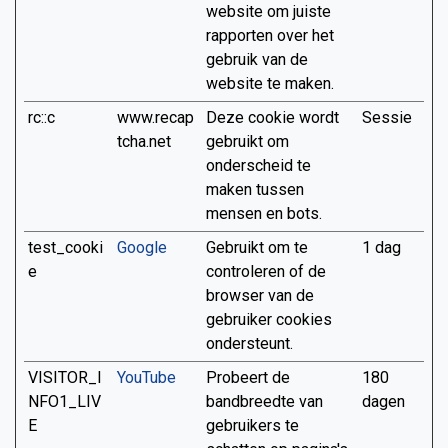
website om juiste
rapporten over het
gebruik van de
website te maken.
rc::c
www.recap
Deze cookie wordt
Sessie
tcha.net
gebruikt om
onderscheid te
maken tussen
mensen en bots.
test_cooki
Google
Gebruikt om te
1 dag
e
controleren of de
browser van de
gebruiker cookies
ondersteunt.
VISITOR_I
YouTube
Probeert de
180
NFO1_LIV
bandbreedte van
dagen
E
gebruikers te