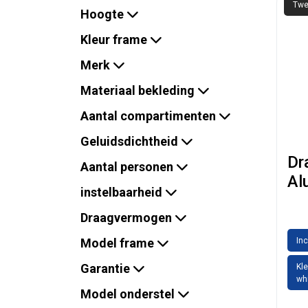
Twe
Hoogte
Kleur frame
Merk
Materiaal bekleding
Aantal compartimenten
Geluidsdichtheid
Dr
Aantal personen
Al
instelbaarheid
Draagvermogen
Model frame
Inc
Garantie
Kle
wh
Model onderstel