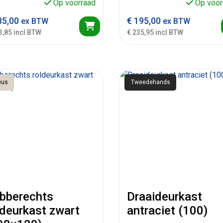
Op voorraad
Op voor
5,00
€
195,00
ex BTW
ex BTW
3,85 incl BTW
€ 235,95 incl BTW
eus
Tweedehands
bberechts
Draaideurkast
ldeurkast zwart
antraciet (100)