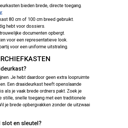
eurkasten bieden brede, directe toegang.
ur
.
rkast 80 cm of 100 cm breed gebruikt.
dig hebt voor dossiers.
rtrouwelijke documenten opbergt.
ten voor een representatieve look.
partij voor een uniforme uitstraling.
ARCHIEFKASTEN
aideurkast?
ijnen. Je hebt daardoor geen extra loopruimte
kken. Een draaideurkast heeft openslaande
is als je vaak brede ordners pakt. Zoek je
stille, snelle toegang met een traditionele
Wil je brede opbergvakken zonder de uitzwaai
slot en sleutel?