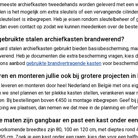
 meeste archiefkasten tweedehands worden geleverd met een wer
en is het mogelijk om extra sleutels of een vervangende cilinder
sleutelset is inbegrepen. Heb je eisen rondom sleutelbeheer of 
an even contact op zodat we kunnen meedenken over de beste 
 gebruikte stalen archiefkasten brandwerend?
ard stalen archiefkasten gebruikt bieden basisbescherming, maar
erend. Heb je documenten die extra bescherming vragen, kies da
k ons aanbod
gebruikte brandvertragende kasten
voor beschermde 
en en monteren jullie ook bij grotere projecten i
 leveren en monteren door heel Nederland en België met ons ei
 we snel plannen en ter plekke kasten stellen, verankeren waar 
en. Bij bestellingen boven €450 is montage inbegrepen. Geef bij j
ping we plaatsen, dan nemen we dat mee in de planning en offer
e maten zijn gangbaar en past een kast onder ee
orkomende breedtes zijn 80, 100 en 120 cm, met dieptes rond 45
195 cm. Zoek je een kast onder een raam, kies dan voor een half