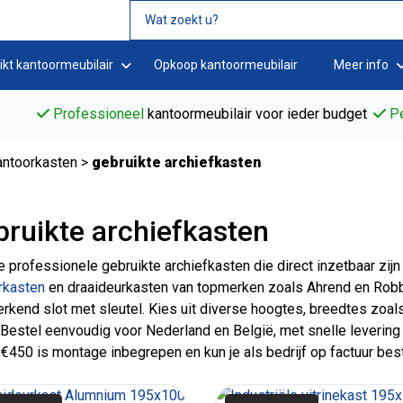
ikt kantoormeubilair
Opkoop kantoormeubilair
Meer info
Professioneel
kantoormeubilair voor ieder budget
Pe
antoorkasten
>
gebruikte archiefkasten
ruikte archiefkasten
e professionele gebruikte archiefkasten die direct inzetbaar zijn 
rkasten
en draaideurkasten van topmerken zoals Ahrend en Robb
rkend slot met sleutel. Kies uit diverse hoogtes, breedtes zoals 
 Bestel eenvoudig voor Nederland en België, met snelle levering
€450 is montage inbegrepen en kun je als bedrijf op factuur best