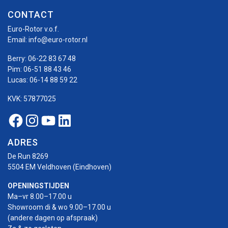
CONTACT
Euro-Rotor v.o.f.
Email:
info@euro-rotor.nl
Berry:
06-22 83 67 48
Pim:
06-51 88 43 46
Lucas:
06-14 88 59 22
KVK: 57877025
Facebook Euro-rotor
Instagram Euro-rotor
Youtube Euro-rotor
Linkedin Euro-rotor
ADRES
De Run 8269
5504 EM Veldhoven (Eindhoven)
OPENINGSTIJDEN
Ma–vr 8.00–17.00 u
Showroom di & wo 9.00–17.00 u
(andere dagen op afspraak)