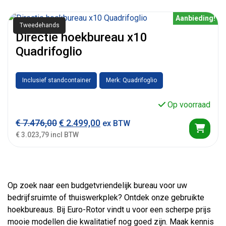
Aanbieding!
Tweedehands
Directie hoekbureau x10
Quadrifoglio
Inclusief standcontainer
Merk: Quadrifoglio
Op voorraad
Oorspronkelijke prijs was: € 7.476,00.
Huidige prijs is: € 2.499,00.
€
7.476,00
€
2.499,00
ex BTW
€ 3.023,79 incl BTW
Op zoek naar een budgetvriendelijk bureau voor uw
bedrijfsruimte of thuiswerkplek? Ontdek onze gebruikte
hoekbureaus. Bij Euro-Rotor vindt u voor een scherpe prijs
mooie modellen die kwalitatief nog goed zijn. Maak kennis