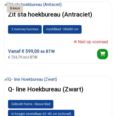
B-keus
Zit sta hoekbureau (Antraciet)
3 memory functies
Hoofdblad: 180x80 cm
Niet op voorraad
Vanaf
€
599,00
ex BTW
€ 724,79 incl BTW
Q- line Hoekbureau (Zwart)
Gebruikt frame - Nieuw blad
In hoogte verstelbaar 62–85 cm (schroef)