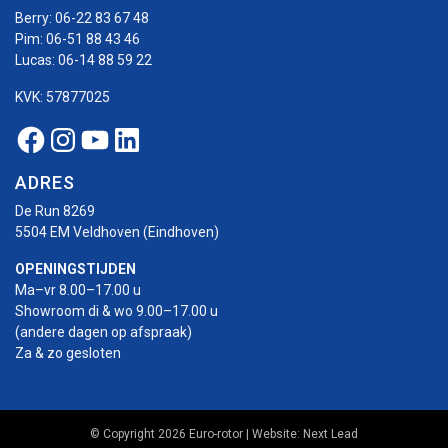
Berry:
06-22 83 67 48
Pim:
06-51 88 43 46
Lucas:
06-14 88 59 22
KVK: 57877025
Facebook Euro-rotor
Instagram Euro-rotor
Youtube Euro-rotor
Linkedin Euro-rotor
ADRES
De Run 8269
5504 EM Veldhoven (Eindhoven)
OPENINGSTIJDEN
Ma–vr 8.00–17.00 u
Showroom di & wo 9.00–17.00 u
(andere dagen op afspraak)
Za & zo gesloten
© Copyright 2026 Euro-rotor | Website:
Next Lead