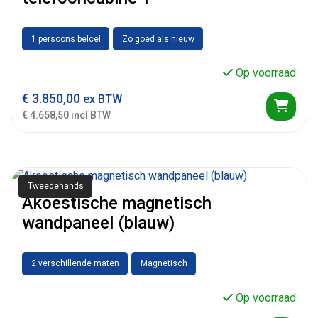
1 persoons belcel
Zo goed als nieuw
Op voorraad
€
3.850,00
ex BTW
€ 4.658,50 incl BTW
Tweedehands
Akoestische magnetisch
wandpaneel (blauw)
2 verschillende maten
Magnetisch
Op voorraad