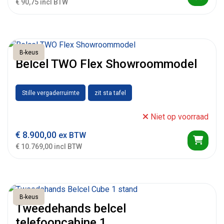
€ 90,75 incl BTW
B-keus
Belcel TWO Flex Showroommodel
Stille vergaderruimte
zit sta tafel
Niet op voorraad
€
8.900,00
ex BTW
€ 10.769,00 incl BTW
B-keus
Tweedehands belcel
telefooncabine 1