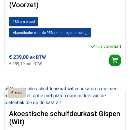
(Voorzet)
180 cm breed
Akoestische waarde 95% (zeer hoge demping)
Op voorraad
€
239,00
ex BTW
€ 289,19 incl BTW
B-keus
Akoestische schuifdeurkast Gispen
(Wit)