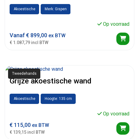
Akoestische
Merk: Gispen
Op voorraad
Vanaf
€
899,00
ex BTW
€ 1.087,79 incl BTW
Tweedehands
Grijze akoestische wand
Akoestische
Hoogte: 135 cm
Op voorraad
€
115,00
ex BTW
€ 139,15 incl BTW