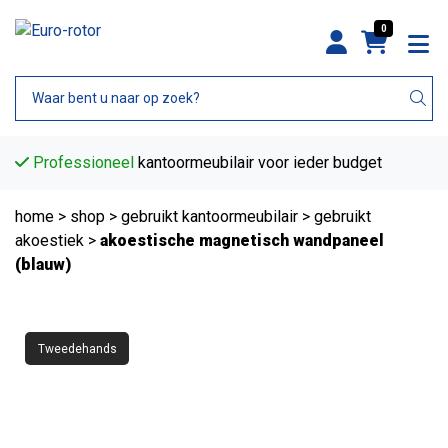
0
Professioneel
kantoormeubilair voor ieder budget
home
>
shop
>
gebruikt kantoormeubilair
>
gebruikt
akoestiek
>
akoestische magnetisch wandpaneel
(blauw)
Tweedehands