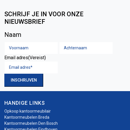
SCHRIJF JE IN VOOR ONZE
NIEUWSBRIEF
Naam
Voornaam
Achtern
Email adres
(Vereist)
INSCHRIJVEN
HANDIGE LINKS
Opkoop kantoormeubilair
Kantoormeubelen Breda
Kantoormeubelen Den Bosch
Kantoormeubelen Eindhoven