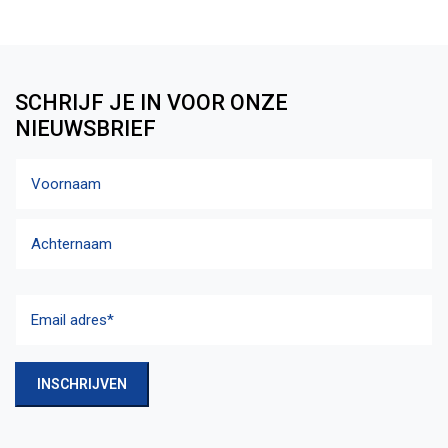
u
d
g
e
SCHRIJF JE IN VOOR ONZE
t
NIEUWSBRIEF
e
n
Naam
w
e
Voornaam
r
k
w
Achternaam
i
Email
j
adres
(Vereist)
z
e
INSCHRIJVEN
.