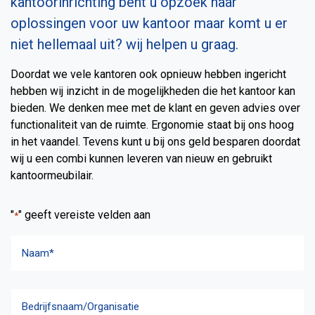
kantoorinrichting bent u opzoek naar
oplossingen voor uw kantoor maar komt u er
niet hellemaal uit? wij helpen u graag.
Doordat we vele kantoren ook opnieuw hebben ingericht
hebben wij inzicht in de mogelijkheden die het kantoor kan
bieden. We denken mee met de klant en geven advies over
functionaliteit van de ruimte. Ergonomie staat bij ons hoog
in het vaandel. Tevens kunt u bij ons geld besparen doordat
wij u een combi kunnen leveren van nieuw en gebruikt
kantoormeubilair.
"
" geeft vereiste velden aan
*
N
a
a
Naam
m
B
*
e