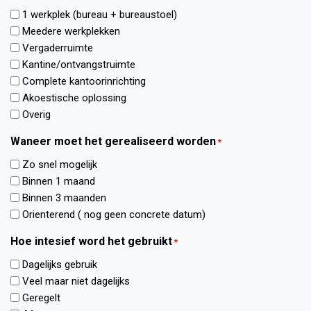
a
a
i
e
1 werkplek (bureau + bureaustoel)
t
m
e
r
Meedere werkplekken
i
h
r
*
Vergaderruimte
e
e
o
*
Kantine/ontvangstruimte
i
n
Complete kantoorinrichting
d
d
Akoestische oplossing
/
e
Overig
c
r
i
Waneer moet het gerealiseerd worden
u
*
r
w
Zo snel mogelijk
c
w
Binnen 1 maand
u
e
Binnen 3 maanden
l
n
Orienterend ( nog geen concrete datum)
i
s
a
Hoe intesief word het gebruikt
e
*
r
n
Dagelijks gebruik
i
Veel maar niet dagelijks
n
Geregelt
.