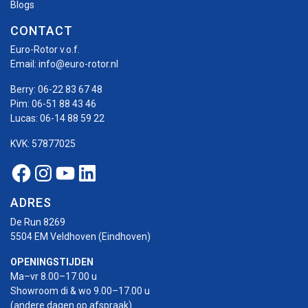
Blogs
CONTACT
Euro-Rotor v.o.f.
Email:
info@euro-rotor.nl
Berry:
06-22 83 67 48
Pim:
06-51 88 43 46
Lucas:
06-14 88 59 22
KVK: 57877025
Facebook Euro-rotor
Instagram Euro-rotor
Youtube Euro-rotor
Linkedin Euro-rotor
ADRES
De Run 8269
5504 EM Veldhoven (Eindhoven)
OPENINGSTIJDEN
Ma–vr 8.00–17.00 u
Showroom di & wo 9.00–17.00 u
(andere dagen op afspraak)