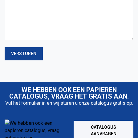
n
c
v
h
r
r
i
i
j
j
b
v
l
i
VERSTUREN
i
n
j
g
v
*
e
n
WE HEBBEN OOK EEN PAPIEREN
d
CATALOGUS, VRAAG HET GRATIS AAN.
e
Vul het formulier in en wij sturen u onze catalogus gratis op.
e
n
v
CATALOGUS
o
AANVRAGEN
o