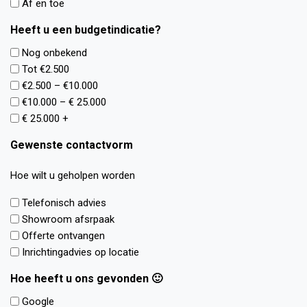
Af en toe
W
Heeft u een budgetindicatie?
i
j
Nog onbekend
n
Tot €2.500
e
€2.500 – €10.000
m
€10.000 – € 25.000
e
€ 25.000 +
n
Gewenste contactvorm
b
i
Hoe wilt u geholpen worden
n
n
Telefonisch advies
e
Showroom afsrpaak
n
Offerte ontvangen
1
Inrichtingadvies op locatie
w
e
Hoe heeft u ons gevonden 🙂
r
Google