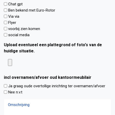
k
Chat gpt
d
Ben bekend met Euro-Rotor
a
Via via
g
Flyer
c
voorbij zien komen
o
social media
n
t
Upload eventueel een plattegrond of foto's van de
a
huidige situatie.
c
t
o
p
incl overnamen/afvoer oud kantoormeubilair
e
Ja graag oude overtollige inrichting ter overnamen/afvoer
n
Nee n.v.t
m
a
O
k
m
e
s