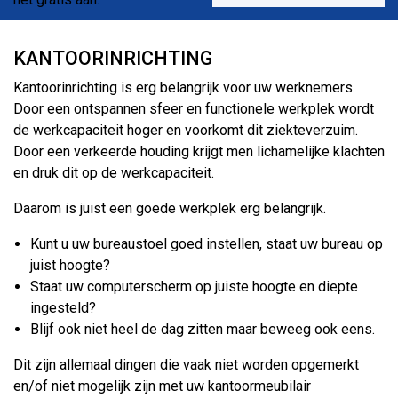
r
s
KANTOORINRICHTING
t
e
Kantoorinrichting is erg belangrijk voor uw werknemers.
l
Door een ontspannen sfeer en functionele werkplek wordt
d
de werkcapaciteit hoger en voorkomt dit ziekteverzuim.
a
Door een verkeerde houding krijgt men lichamelijke klachten
t
en druk dit op de werkcapaciteit.
p
Daarom is juist een goede werkplek erg belangrijk.
a
s
Kunt u uw bureaustoel goed instellen, staat uw bureau op
t
juist hoogte?
b
Staat uw computerscherm op juiste hoogte en diepte
i
ingesteld?
j
Blijf ook niet heel de dag zitten maar beweeg ook eens.
u
w
Dit zijn allemaal dingen die vaak niet worden opgemerkt
b
en/of niet mogelijk zijn met uw kantoormeubilair