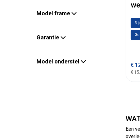
we
Model frame
5 j
Ge
Garantie
Model onderstel
€
12
€ 15
WAT
Een ve
overle