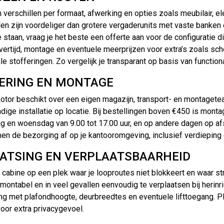
n verschillen per formaat, afwerking en opties zoals meubilair, e
len zijn voordeliger dan grotere vergaderunits met vaste banken 
e staan, vraag je het beste een offerte aan voor de configuratie d
vertijd, montage en eventuele meerprijzen voor extra’s zoals sc
le stofferingen. Zo vergelijk je transparant op basis van functio
ERING EN MONTAGE
otor beschikt over een eigen magazijn, transport- en montageteam
dige installatie op locatie. Bij bestellingen boven €450 is mo
g en woensdag van 9.00 tot 17.00 uur, en op andere dagen op af
n de bezorging af op je kantooromgeving, inclusief verdieping
ATSING EN VERPLAATSBAARHEID
 cabine op een plek waar je looproutes niet blokkeert en waar st
emontabel en in veel gevallen eenvoudig te verplaatsen bij herinri
ng met plafondhoogte, deurbreedtes en eventuele lifttoegang. Pla
oor extra privacygevoel.