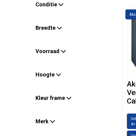
Conditie
Abs
Breedte
Voorraad
Hoogte
Ak
Ve
Kleur frame
Ca
Ge
Merk
A+ 
Ges