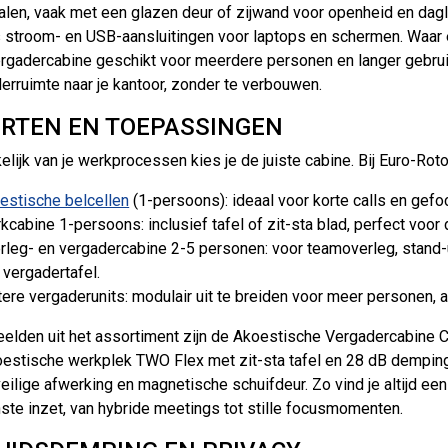
alen, vaak met een glazen deur of zijwand voor openheid en daglich
s stroom- en USB-aansluitingen voor laptops en schermen. Waar e
rgadercabine geschikt voor meerdere personen en langer gebruik
erruimte naar je kantoor, zonder te verbouwen.
RTEN EN TOEPASSINGEN
elijk van je werkprocessen kies je de juiste cabine. Bij Euro-Roto
estische belcellen
(1-persoons): ideaal voor korte calls en gefo
kcabine 1-persoons: inclusief tafel of zit-sta blad, perfect voor
rleg- en vergadercabine 2-5 personen: voor teamoverleg, stand-
 vergadertafel.
tere vergaderunits: modulair uit te breiden voor meer personen, a
elden uit het assortiment zijn de Akoestische Vergadercabine 
estische werkplek TWO Flex met zit-sta tafel en 28 dB dempin
eilige afwerking en magnetische schuifdeur. Zo vind je altijd een
te inzet, van hybride meetings tot stille focusmomenten.