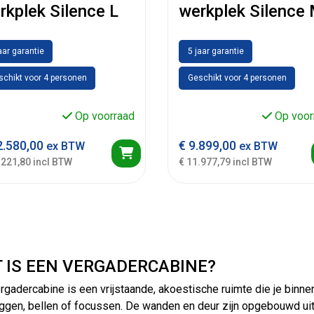
rkplek Silence L
werkplek Silence
aar garantie
5 jaar garantie
schikt voor 4 personen
Geschikt voor 4 personen
Op voorraad
Op voor
.580,00
€
9.899,00
ex BTW
ex BTW
.221,80 incl BTW
€ 11.977,79 incl BTW
 IS EEN VERGADERCABINE?
rgadercabine is een vrijstaande, akoestische ruimte die je binne
ggen, bellen of focussen. De wanden en deur zijn opgebouwd ui