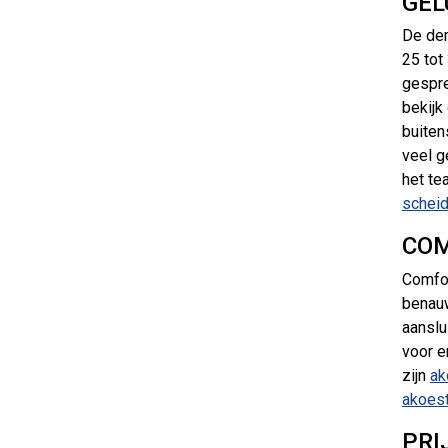
GEL
De dem
25 tot
gespre
bekijk
buiten
veel g
het te
schei
COM
Comfor
benauw
aanslu
voor e
zijn
ak
akoest
PRI