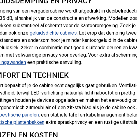
UIDSDEMPING EN PRIVACY
ping van een vergadercabine wordt uitgedrukt in decibelreductie. 
 35 dB, afhankelijk van de constructie en afwerking. Modellen zo
kken substantieel afschermt voor de kantooromgeving. Zoek je
 dan ook onze
geluidsdichte cabines
. Let erop dat demping tweer
staanders en andersom hoor je minder kantoorgeluid in de cabi
eluidslek, zeker in combinatie met goed sluitende deuren en kwal
am met volwaardige privacy voor overleg. Voor extra afschermin
dingswanden
een praktische aanvulling.
FORT EN TECHNIEK
t bepaalt of je de cabine echt dagelijks gaat gebruiken. Ventilat
dheid, terwijl LED-verlichting natuurlijk licht nabootst en pretti
itingen houden je devices opgeladen en maken het eenvoudig om
rgonomisch zitmeubilair of een zit-sta blad als je de cabine oo
oestische panelen
, een stabiele tafel en kabelmanagement bela
ische plantenbakken
extra spraakprivacy en een rustige uitstral
JZEN EN KOSTEN