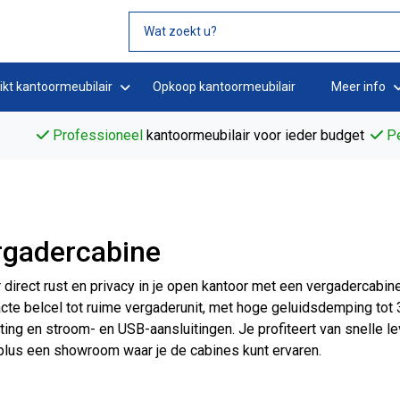
ikt kantoormeubilair
Opkoop kantoormeubilair
Meer info
Professioneel
kantoormeubilair voor ieder budget
Pe
rgadercabine
 direct rust en privacy in je open kantoor met een vergadercabine
te belcel tot ruime vergaderunit, met hoge geluidsdemping tot 3
hting en stroom- en USB-aansluitingen. Je profiteert van snelle 
plus een showroom waar je de cabines kunt ervaren.