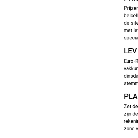
Prijze
belcel
de sit
met le
specia
LEV
Euro-R
vakkun
dinsda
stemme
PLA
Zet de
zijn d
rekeni
zone v