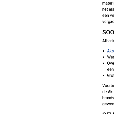
materi
net al
een ve
vergad
SOO
Afhank
Ako
Wer
Ove
een
Gro
Voorbe
de Ako
brandv
gewens