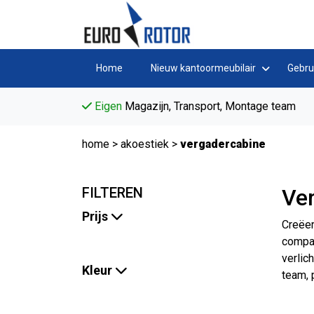
Home
Nieuw kantoormeubilair
Gebru
Eigen
Magazijn, Transport, Montage team
home
>
akoestiek
>
vergadercabine
FILTEREN
Ve
Prijs
Creëer
compac
verlic
Kleur
team, 