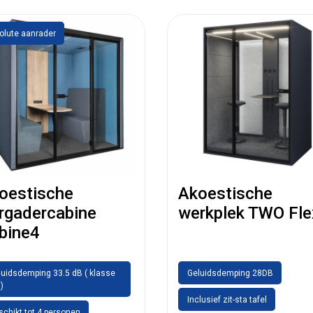
olute aanrader
oestische
Akoestische
rgadercabine
werkplek TWO Fle
bine4
luidsdemping 33.5 dB ( klasse
Geluidsdemping 28DB
)
Inclusief zit-sta tafel
chikt tot 4 personen