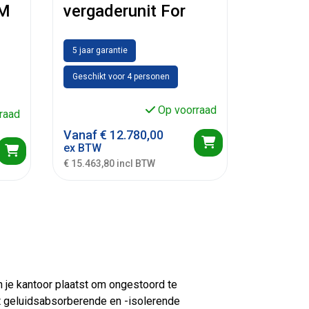
 M
vergaderunit For
5 jaar garantie
Geschikt voor 4 personen
Op voorraad
raad
Vanaf
€
12.780,00
ex BTW
€ 15.463,80 incl BTW
n je kantoor plaatst om ongestoord te
t geluidsabsorberende en -isolerende