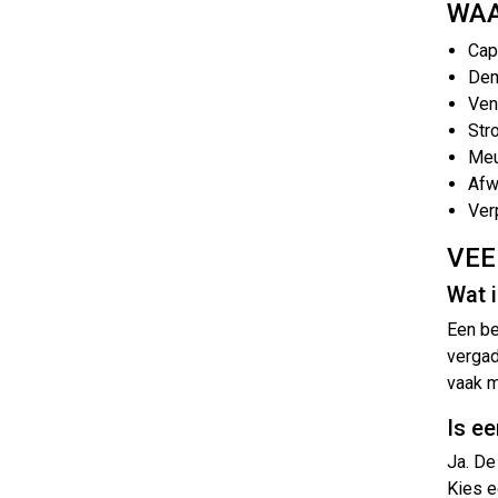
WAA
Cap
Dem
Vent
Str
Meu
Afw
Ver
VEE
Wat i
Een be
vergad
vaak m
Is e
Ja. De
Kies e