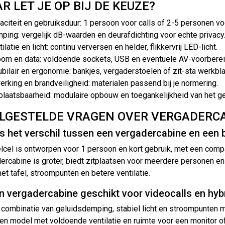
R LET JE OP BIJ DE KEUZE?
aciteit en gebruiksduur: 1 persoon voor calls of 2-5 personen vo
ping: vergelijk dB-waarden en deurafdichting voor echte privacy
ilatie en licht: continu verversen en helder, flikkervrij LED-licht.
oom en data: voldoende sockets, USB en eventuele AV-voorberei
bilair en ergonomie: bankjes, vergaderstoelen of zit-sta werkbla
erking en brandveiligheid: materialen passend bij je normering.
plaatsbaarheid: modulaire opbouw en toegankelijkheid van het g
LGESTELDE VRAGEN OVER VERGADERC
s het verschil tussen een vergadercabine en een 
lcel is ontworpen voor 1 persoon en kort gebruik, met een comp
ercabine is groter, biedt zitplaatsen voor meerdere personen en 
et tafel, stroompunten en betere ventilatie.
en vergadercabine geschikt voor videocalls en hy
 combinatie van geluidsdemping, stabiel licht en stroompunten
en model met voldoende ventilatie en ruimte voor een monitor of