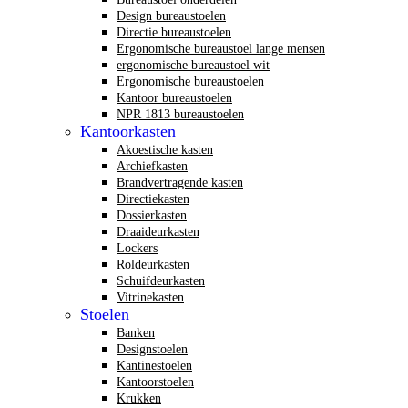
Design bureaustoelen
Directie bureaustoelen
Ergonomische bureaustoel lange mensen
ergonomische bureaustoel wit
Ergonomische bureaustoelen
Kantoor bureaustoelen
NPR 1813 bureaustoelen
Kantoorkasten
Akoestische kasten
Archiefkasten
Brandvertragende kasten
Directiekasten
Dossierkasten
Draaideurkasten
Lockers
Roldeurkasten
Schuifdeurkasten
Vitrinekasten
Stoelen
Banken
Designstoelen
Kantinestoelen
Kantoorstoelen
Krukken