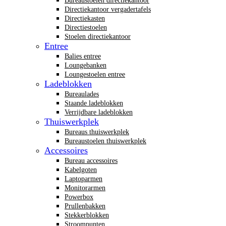
Bureaustoelen directiekantoor
Directiekantoor vergadertafels
Directiekasten
Directiestoelen
Stoelen directiekantoor
Entree
Balies entree
Loungebanken
Loungestoelen entree
Ladeblokken
Bureaulades
Staande ladeblokken
Verrijdbare ladeblokken
Thuiswerkplek
Bureaus thuiswerkplek
Bureaustoelen thuiswerkplek
Accessoires
Bureau accessoires
Kabelgoten
Laptoparmen
Monitorarmen
Powerbox
Prullenbakken
Stekkerblokken
Stroompunten