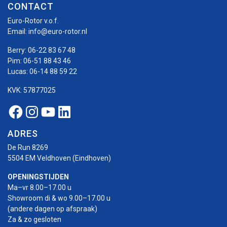
CONTACT
Euro-Rotor v.o.f.
Email:
info@euro-rotor.nl
Berry:
06-22 83 67 48
Pim:
06-51 88 43 46
Lucas:
06-14 88 59 22
KVK: 57877025
Facebook Euro-rotor
Instagram Euro-rotor
Youtube Euro-rotor
Linkedin Euro-rotor
ADRES
De Run 8269
5504 EM Veldhoven (Eindhoven)
OPENINGSTIJDEN
Ma–vr 8.00–17.00 u
Showroom di & wo 9.00–17.00 u
(andere dagen op afspraak)
Za & zo gesloten