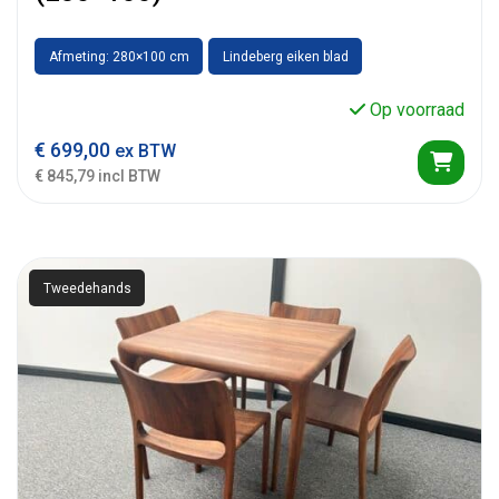
Afmeting: 280×100 cm
Lindeberg eiken blad
Op voorraad
€
699,00
ex BTW
€ 845,79 incl BTW
Tweedehands