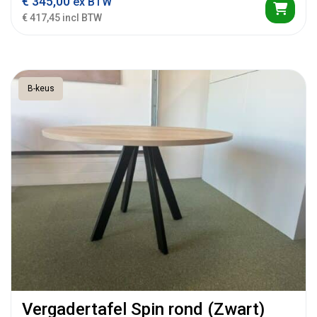
€
345,00
ex BTW
€ 417,45 incl BTW
B-keus
Vergadertafel Spin rond (Zwart)