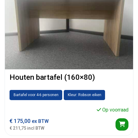
Houten bartafel (160×80)
Bartafel voor 4-6 personen
Kleur: Robson eiken
Op voorraad
€
175,00
ex BTW
€ 211,75 incl BTW