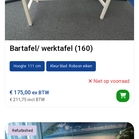
Bartafel/ werktafel (160)
Hoogte: 111 cm
Kleur blad: Robson eiken
Niet op voorraad
€
175,00
ex BTW
€ 211,75 incl BTW
Refurbished