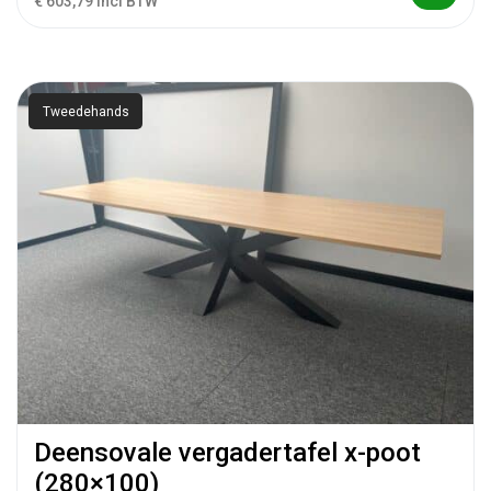
€ 603,79 incl BTW
Tweedehands
Deensovale vergadertafel x-poot
(280×100)