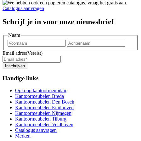
Catalogus aanvragen
Schrijf je in voor onze nieuwsbrief
Naam
Voornaam
Achter
Email adres
(Vereist)
Inschrijven
Handige links
Opkoop kantoormeubilair
Kantoormeubelen Breda
Kantoormeubelen Den Bosch
Kantoormeubelen Eindhoven
Kantoormeubelen Nijmegen
Kantoormeubelen Tilburg
Kantoormeubelen Veldhoven
Catalogus aanvragen
Merken