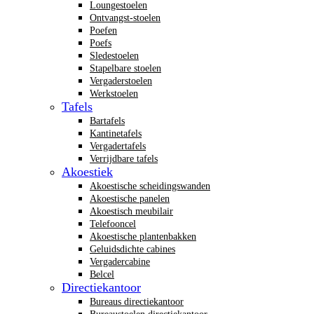
Loungestoelen
Ontvangst-stoelen
Poefen
Poefs
Sledestoelen
Stapelbare stoelen
Vergaderstoelen
Werkstoelen
Tafels
Bartafels
Kantinetafels
Vergadertafels
Verrijdbare tafels
Akoestiek
Akoestische scheidingswanden
Akoestische panelen
Akoestisch meubilair
Telefooncel
Akoestische plantenbakken
Geluidsdichte cabines
Vergadercabine
Belcel
Directiekantoor
Bureaus directiekantoor