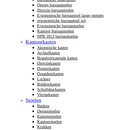
Design bureaustoelen
Directie bureaustoelen
Ergonomische bureaustoel lange mensen
ergonomische bureaustoel wit
Ergonomische bureaustoelen
Kantoor bureaustoelen
NPR 1813 bureaustoelen
Kantoorkasten
Akoestische kasten
Archiefkasten
Brandvertragende kasten
Directiekasten
Dossierkasten
Draaideurkasten
Lockers
Roldeurkasten
Schuifdeurkasten
Vitrinekasten
Stoelen
Banken
Designstoelen
Kantinestoelen
Kantoorstoelen
Krukken