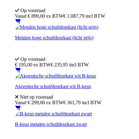
200 cm breed
Zo goed als nieuw
Op voorraad
Vanaf
€
899,00
ex BTW
€ 1.087,79 incl BTW
Metalen hoge schuifdeurkast (licht grijs)
Afmeting: 200Hx120Bx45D cm
Afsluitbaar met sleutel
Op voorraad
€
195,00
ex BTW
€ 235,95 incl BTW
Akoestische schuifdeurkast wit B-keus
Niet op voorraad
Vanaf
€
299,00
ex BTW
€ 361,79 incl BTW
B-keus metalen schuifdeurkast zwart
Afsluitbaar met sleutel
Inclusief 4 verstelbare legborden