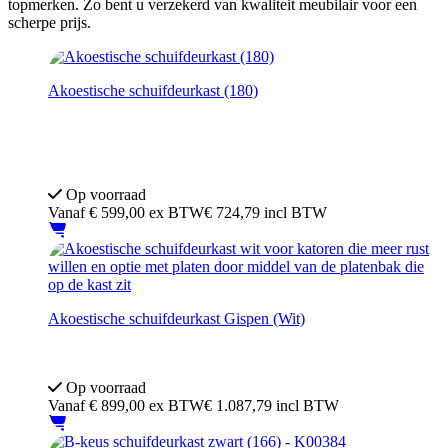
topmerken. Zo bent u verzekerd van kwaliteit meubilair voor een
scherpe prijs.
Akoestische schuifdeurkast (180)
Breedte: 180 cm
Deuren voorzien van perforaties en akoestische vulling
Op voorraad
Vanaf
€
599,00
ex BTW
€ 724,79 incl BTW
Akoestische schuifdeurkast Gispen (Wit)
Akoestische
Merk: Gispen
Op voorraad
Vanaf
€
899,00
ex BTW
€ 1.087,79 incl BTW