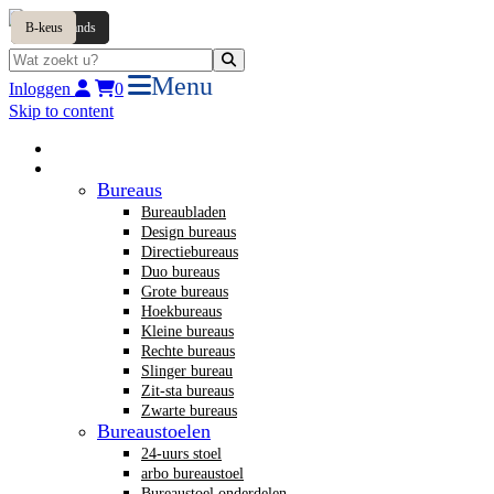
Tweedehands
B-keus
B-keus
B-keus
B-keus
Tweedehands
B-keus
B-keus
Menu
Inloggen
0
Skip to content
Home
Nieuw kantoormeubilair
Bureaus
Bureaubladen
Design bureaus
Directiebureaus
Duo bureaus
Grote bureaus
Hoekbureaus
Kleine bureaus
Rechte bureaus
Slinger bureau
Zit-sta bureaus
Zwarte bureaus
Bureaustoelen
24-uurs stoel
arbo bureaustoel
Bureaustoel onderdelen