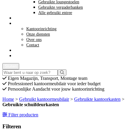
Gebruikte loungestoelen
Gebruikte vergaderbanken
Alle gebruikt entree
Opkoop kantoormeubilair
Meer info
Kantoorinrichting
Onze diensten
Over ons
Contact
Acties
Offerte aanvragen
Sluiten
Eigen
Magazijn, Transport, Montage team
Professioneel
kantoormeubilair voor ieder budget
Persoonlijke
Aandacht voor jouw kantoorinrichting
Home
>
Gebruikt kantoormeubilair
>
Gebruikte kantoorkasten
>
Gebruikte schuifdeurkasten
Filter producten
Filteren