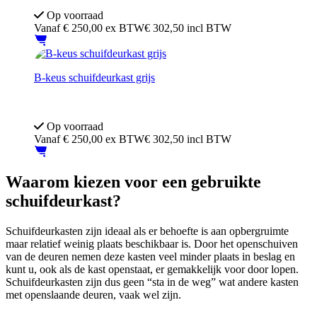
Op voorraad
Vanaf
€
250,00
ex BTW
€ 302,50 incl BTW
B-keus schuifdeurkast grijs
Afsluitbaar met sleutel
Inclusief 4 verstelbare legborden
Op voorraad
Vanaf
€
250,00
ex BTW
€ 302,50 incl BTW
Waarom kiezen voor een gebruikte
schuifdeurkast?
Schuifdeurkasten zijn ideaal als er behoefte is aan opbergruimte
maar relatief weinig plaats beschikbaar is. Door het openschuiven
van de deuren nemen deze kasten veel minder plaats in beslag en
kunt u, ook als de kast openstaat, er gemakkelijk voor door lopen.
Schuifdeurkasten zijn dus geen “sta in de weg” wat andere kasten
met openslaande deuren, vaak wel zijn.