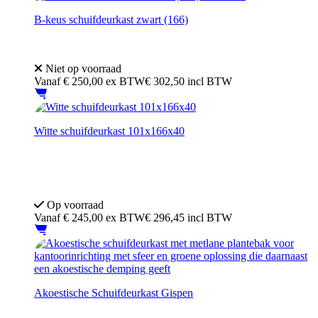
B-keus schuifdeurkast zwart (166)
2 sleutels
4 in hoogte verstelbare legborden
Niet op voorraad
Vanaf
€
250,00
ex BTW
€ 302,50 incl BTW
Witte schuifdeurkast 101x166x40
4 in hoogte verstelbare legborden
Afmeting: 166 × 101 x 45 cm B x H x D
Op voorraad
Vanaf
€
245,00
ex BTW
€ 296,45 incl BTW
Akoestische Schuifdeurkast Gispen