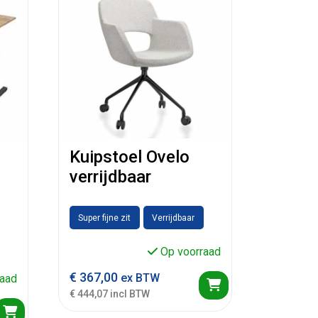
Kuipstoel Ovelo
verrijdbaar
Super fijne zit
Verrijdbaar
Op voorraad
€
367,00
ex BTW
aad
€ 444,07 incl BTW