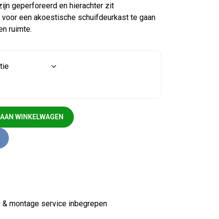
ijn geperforeerd en hierachter zit
voor een akoestische schuifdeurkast te gaan
en ruimte.
wit B-keus aantal
 AAN WINKELWAGEN
ng & montage service inbegrepen