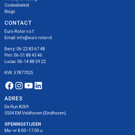
Cookiebeleid
Blogs
CONTACT
Euro-Rotor v.o.f.
Email:
info@euro-rotor.nl
Berry:
06-22 83 67 48
Pim:
06-51 88 43 46
Lucas:
06-14 88 59 22
KVK: 57877025
Facebook Euro-rotor
Instagram Euro-rotor
Youtube Euro-rotor
Linkedin Euro-rotor
ADRES
De Run 8269
5504 EM Veldhoven (Eindhoven)
OPENINGSTIJDEN
Ma–vr 8.00–17.00 u