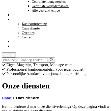
Gebruikte loungestoelen
Gebruikte vergaderbanken
Alle gebruikt entree
Opkoop kantoormeubilair
Meer info
Kantoorinrichting
Onze diensten
Over ons
Contact
Acties
Offerte aanvragen
Sluiten
Eigen
Magazijn, Transport, Montage team
Professioneel
kantoormeubilair voor ieder budget
Persoonlijke
Aandacht voor jouw kantoorinrichting
Onze diensten
Home
>
Onze diensten
Bent u benieuwd naar onze dienstverlening? Op deze pagina vindt u
een overzicht van onze diensten.