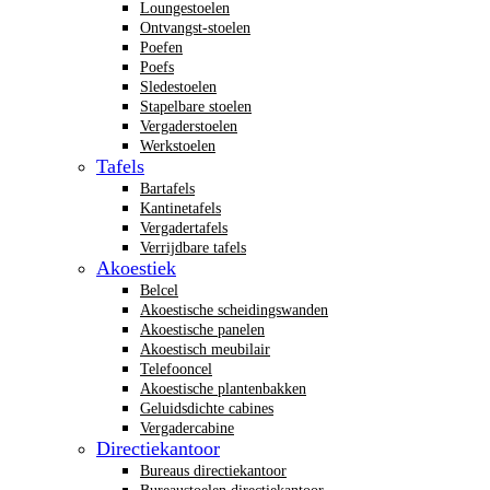
Loungestoelen
Ontvangst-stoelen
Poefen
Poefs
Sledestoelen
Stapelbare stoelen
Vergaderstoelen
Werkstoelen
Tafels
Bartafels
Kantinetafels
Vergadertafels
Verrijdbare tafels
Akoestiek
Belcel
Akoestische scheidingswanden
Akoestische panelen
Akoestisch meubilair
Telefooncel
Akoestische plantenbakken
Geluidsdichte cabines
Vergadercabine
Directiekantoor
Bureaus directiekantoor