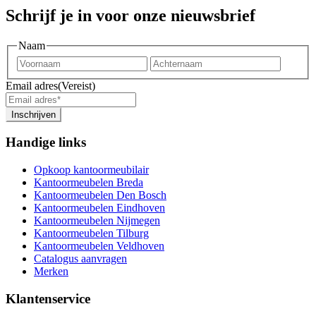
Schrijf je in voor onze nieuwsbrief
Naam
Voornaam
Achter
Email adres
(Vereist)
Inschrijven
Handige links
Opkoop kantoormeubilair
Kantoormeubelen Breda
Kantoormeubelen Den Bosch
Kantoormeubelen Eindhoven
Kantoormeubelen Nijmegen
Kantoormeubelen Tilburg
Kantoormeubelen Veldhoven
Catalogus aanvragen
Merken
Klantenservice