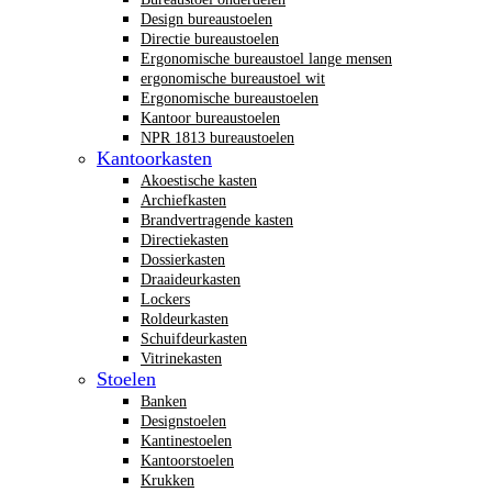
Design bureaustoelen
Directie bureaustoelen
Ergonomische bureaustoel lange mensen
ergonomische bureaustoel wit
Ergonomische bureaustoelen
Kantoor bureaustoelen
NPR 1813 bureaustoelen
Kantoorkasten
Akoestische kasten
Archiefkasten
Brandvertragende kasten
Directiekasten
Dossierkasten
Draaideurkasten
Lockers
Roldeurkasten
Schuifdeurkasten
Vitrinekasten
Stoelen
Banken
Designstoelen
Kantinestoelen
Kantoorstoelen
Krukken