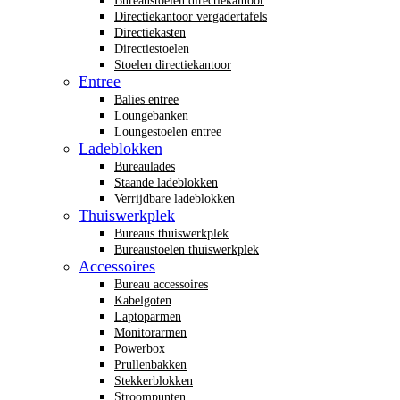
Bureaustoelen directiekantoor
Directiekantoor vergadertafels
Directiekasten
Directiestoelen
Stoelen directiekantoor
Entree
Balies entree
Loungebanken
Loungestoelen entree
Ladeblokken
Bureaulades
Staande ladeblokken
Verrijdbare ladeblokken
Thuiswerkplek
Bureaus thuiswerkplek
Bureaustoelen thuiswerkplek
Accessoires
Bureau accessoires
Kabelgoten
Laptoparmen
Monitorarmen
Powerbox
Prullenbakken
Stekkerblokken
Stroompunten