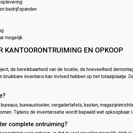
 oplevering
 en bedrijfspanden
ng
ar mogelijk
R KANTOORONTRUIMING EN OPKOOP
ject, de bereikbaarheid van de locatie, de hoeveelheid demont
ruikbare inventaris kan invloed hebben op het totaalplaatje. 
e?
m bureaus, bureaustoelen, vergadertafels, kasten, magazijninricht
 komen. Tijdens de inventarisatie wordt bepaald wat opkoopbaar
der complete ontruiming?