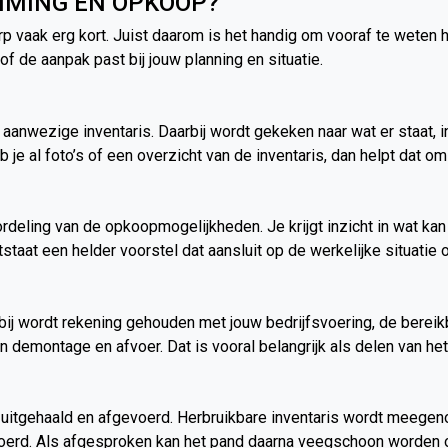
IMING EN OPKOOP?
p vaak erg kort. Juist daarom is het handig om vooraf te weten 
f de aanpak past bij jouw planning en situatie.
e aanwezige inventaris. Daarbij wordt gekeken naar wat er staat, i
e al foto’s of een overzicht van de inventaris, dan helpt dat om
eoordeling van de opkoopmogelijkheden. Je krijgt inzicht in wa
staat een helder voorstel dat aansluit op de werkelijke situatie o
bij wordt rekening gehouden met jouw bedrijfsvoering, de bereik
 demontage en afvoer. Dat is vooral belangrijk als delen van het 
uitgehaald en afgevoerd. Herbruikbare inventaris wordt meegeno
voerd. Als afgesproken kan het pand daarna veegschoon worden 