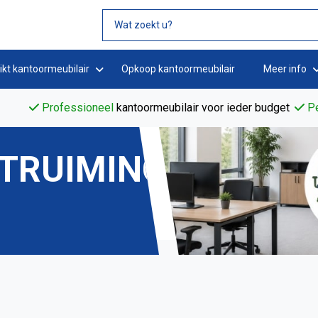
ikt kantoormeubilair
Opkoop kantoormeubilair
Meer info
Professioneel
kantoormeubilair voor ieder budget
Pe
TRUIMING