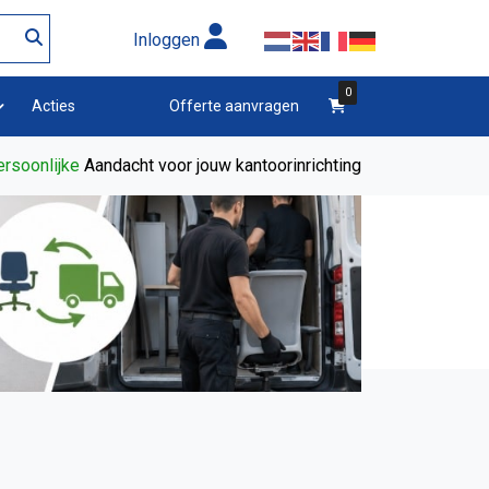
Inloggen
0
winkelwagen
Acties
Offerte aanvragen
rsoonlijke
Aandacht voor jouw kantoorinrichting