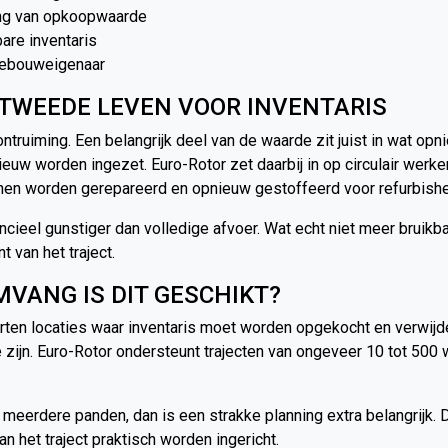
ing van opkoopwaarde
bare inventaris
 gebouweigenaar
TWEEDE LEVEN VOOR INVENTARIS
ontruiming. Een belangrijk deel van de waarde zit juist in wat op
ieuw worden ingezet. Euro-Rotor zet daarbij in op circulair werk
nen worden gerepareerd en opnieuw gestoffeerd voor refurbish
ancieel gunstiger dan volledige afvoer. Wat echt niet meer bruik
t van het traject.
MVANG IS DIT GESCHIKT?
rten locaties waar inventaris moet worden opgekocht en verwijd
zijn. Euro-Rotor ondersteunt trajecten van ongeveer 10 tot 500 
eerdere panden, dan is een strakke planning extra belangrijk. Do
n het traject praktisch worden ingericht.