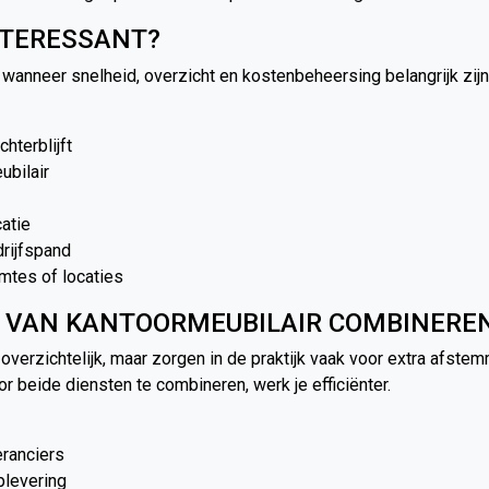
NTERESSANT?
 wanneer snelheid, overzicht en kostenbeheersing belangrijk zijn
hterblijft
ubilair
catie
drijfspand
mtes of locaties
 VAN KANTOORMEUBILAIR COMBINERE
verzichtelijk, maar zorgen in de praktijk vaak voor extra afst
r beide diensten te combineren, werk je efficiënter.
eranciers
oplevering