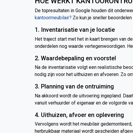
HOE WERKT KANTOORONTRU
De topresultaten in Google houden dit onderwer
kantoormeubilair?
Zo kun je sneller beoordelen o
1. Inventarisatie van je locatie
Het traject start met het in kaart brengen van d
onderdelen nog waarde vertegenwoordigen. Heb j
2. Waardebepaling en voorstel
Na de inventarisatie volgt een realistische b
nodig zijn voor het uithuizen en afvoeren. Zo ont
3. Planning van de ontruiming
Na akkoord wordt de uitvoering ingepland. Daar
vanuit verhuurder of eigenaar en de volgorde van
4. Uithuizen, afvoer en oplevering
Vervolgens wordt het meubilair gedemonteerd, 
herbruikbaar materiaal wordt gescheiden afge