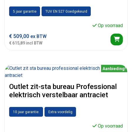
5 jaar garantie
TUV EN 527 Goedgekeurd
Op voorraad
€
509,00
ex BTW
€ 615,89 incl BTW
Aanbieding!
Outlet zit-sta bureau Professional
elektrisch verstelbaar antraciet
10 jaar garantie.
Extra voordelig
Op voorraad