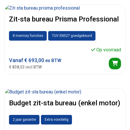
Zit-sta bureau Prisma Professional
8 memory functies
TUV EN527 goedgekeurd
Op voorraad
Vanaf
€
693,00
ex BTW
€ 838,53 incl BTW
Budget zit-sta bureau (enkel motor)
2 jaar garantie
Extra voordelig