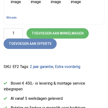
Wissen
Budget zit-sta bureau (enkel motor) aantal
TOEVOEGEN AAN WINKELWAGEN
TOEVOEGEN AAN OFFERTE
SKU:
EF2
Tags:
2 jaar garantie
,
Extra voordelig
Boven € 450,- is levering & montage service
inbegrepen
Al vanaf 5 werkdagen geleverd
Betalen op factuur is mogelijk voor bedrijven