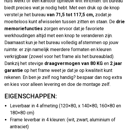
huis werkt of een kantoor opnieuw wilt inrichten: dit bureau
biedt precies wat je nodig hebt. Met een druk op de knop
verstel je het bureau
van 71,5 tot 117,5 cm,
zodat je
moeiteloos kunt afwisselen tussen zitten en staan. De
drie
memoriefuncties
zorgen ervoor dat je favoriete
werkhoudingen altijd met een knop te veranderen zijn.
Daarnaast kun je het bureau volledig afstemmen op jouw
ruimte: er zijn namelijk meerdere formaten en kleuren
verkrijgbaar (zowel voor het frame als het bureaublad).
Dankzij het stevige
draagvermogen van 80 KG
en
2 jaar
garantie
op het frame weet je dat je op kwaliteit kunt
rekenen. En ben je zelf nog handig? bespaar dan nog extra
en kies voor alleen levering en doe de montage zelf.
EIGENSCHAPPEN:
Leverbaar in 4 afmeting (120×80, x 140×80, 160×80 en
180×80 cm)
Frame leverbar in 4 kleuren: (wit, zwart, aluminium of
antraciet)