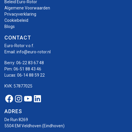
Beleid Euro-Rotor
Algemene Voorwaarden
Privacyverklaring
Cookiebeleid
Blogs
CONTACT
Euro-Rotor v.o.f.
Email:
info@euro-rotor.nl
Berry:
06-22 83 67 48
Pim:
06-51 88 43 46
Lucas:
06-14 88 59 22
KVK: 57877025
Facebook Euro-rotor
Instagram Euro-rotor
Youtube Euro-rotor
Linkedin Euro-rotor
ADRES
De Run 8269
5504 EM Veldhoven (Eindhoven)