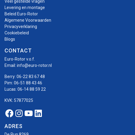
Veel gestelde vragen
Levering en montage
Beleid Euro-Rotor
Algemene Voorwaarden
Privacyverklaring
Cookiebeleid
Blogs
CONTACT
Euro-Rotor v.o.f.
Email:
info@euro-rotor.nl
Berry:
06-22 83 67 48
Pim:
06-51 88 43 46
Lucas:
06-14 88 59 22
KVK: 57877025
Facebook Euro-rotor
Instagram Euro-rotor
Youtube Euro-rotor
Linkedin Euro-rotor
ADRES
De Run 8269