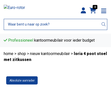
0
Professioneel
kantoormeubilair voor ieder budget
home
>
shop
>
nieuw kantoormeubilair
>
loria 4 poot stoel
met zitkussen
Absolute aanrader