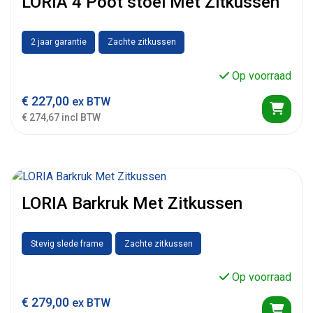
LORIA 4 Poot stoel Met Zitkussen
2 jaar garantie
Zachte zitkussen
Op voorraad
€
227,00
ex BTW
€ 274,67 incl BTW
LORIA Barkruk Met Zitkussen
Stevig slede frame
Zachte zitkussen
Op voorraad
€
279,00
ex BTW