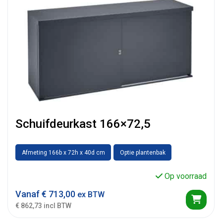
Schuifdeurkast 166×72,5
Afmeting 166b x 72h x 40d cm
Optie plantenbak
Op voorraad
Vanaf
€
713,00
ex BTW
€ 862,73 incl BTW