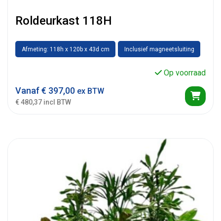
Roldeurkast 118H
Afmeting: 118h x 120b x 43d cm
Inclusief magneetsluiting
Op voorraad
Vanaf
€
397,00
ex BTW
€ 480,37 incl BTW