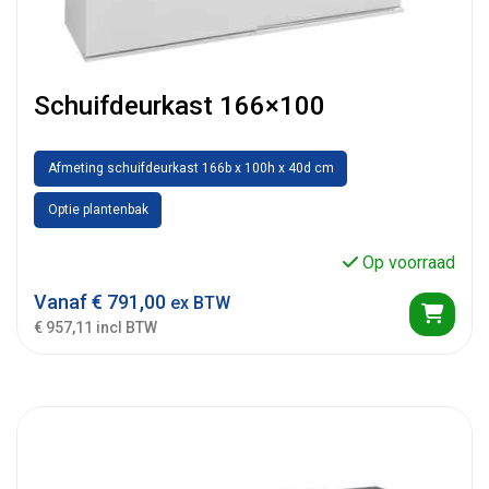
Schuifdeurkast 166×100
Afmeting schuifdeurkast 166b x 100h x 40d cm
Optie plantenbak
Op voorraad
Vanaf
€
791,00
ex BTW
€ 957,11 incl BTW