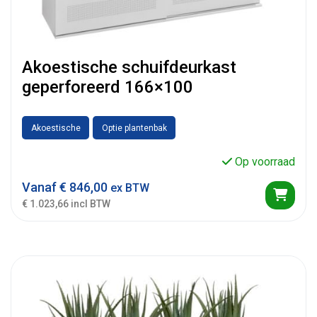
Akoestische schuifdeurkast
geperforeerd 166×100
Akoestische
Optie plantenbak
Op voorraad
Vanaf
€
846,00
ex BTW
€ 1.023,66 incl BTW