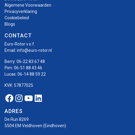
Algemene Voorwaarden
Privacyverklaring
Cookiebeleid
Blogs
CONTACT
Euro-Rotor v.o.f.
Email:
info@euro-rotor.nl
Berry:
06-22 83 67 48
Pim:
06-51 88 43 46
Lucas:
06-14 88 59 22
KVK: 57877025
Facebook Euro-rotor
Instagram Euro-rotor
Youtube Euro-rotor
Linkedin Euro-rotor
ADRES
De Run 8269
5504 EM Veldhoven (Eindhoven)