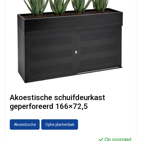
Akoestische schuifdeurkast
geperforeerd 166×72,5
Akoestische
Optie plantenbak
Op voorraad