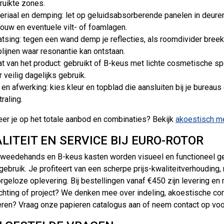
ruikte zones.
eriaal en demping: let op geluidsabsorberende panelen in deuren
ouw en eventuele vilt- of foamlagen.
atsing: tegen een wand demp je reflecties, als roomdivider breek 
plijnen waar resonantie kan ontstaan.
at van het product: gebruikt of B-keus met lichte cosmetische s
 veilig dagelijks gebruik.
jl en afwerking: kies kleur en topblad die aansluiten bij je burea
traling.
eer je op het totale aanbod en combinaties? Bekijk
akoestisch me
LITEIT EN SERVICE BIJ EURO-ROTOR
weedehands en B-keus kasten worden visueel en functioneel gec
 gebruik. Je profiteert van een scherpe prijs-kwaliteitverhoudin
rgeloze oplevering. Bij bestellingen vanaf €450 zijn levering e
ichting of project? We denken mee over indeling, akoestische com
eren? Vraag onze papieren catalogus aan of neem contact op voor