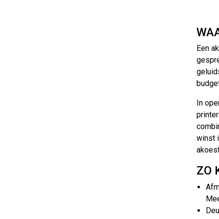
WAA
Een ak
gespre
gelui
budget
In ope
printe
combi
winst 
akoest
ZO 
Afm
Mee
Deu