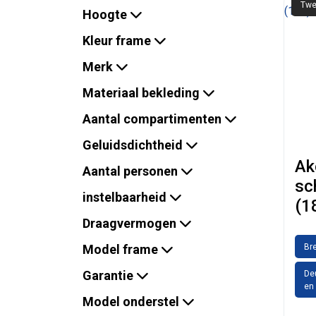
Twe
Hoogte
Kleur frame
Merk
Materiaal bekleding
Aantal compartimenten
Geluidsdichtheid
Ak
Aantal personen
sc
instelbaarheid
(1
Draagvermogen
Model frame
Br
Garantie
Deu
en 
Model onderstel