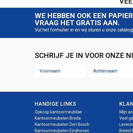
VEE
WE HEBBEN OOK EEN PAPIE
VRAAG HET GRATIS AAN.
Vul het formulier in en wij sturen u onze catalog
SCHRIJF JE IN VOOR ONZE N
Naam
Voornaam
Achternaam
HANDIGE LINKS
KLA
Opkoop kantoormeubilair
Mijn a
Kantoormeubelen Breda
Veel g
Kantoormeubelen Den Bosch
Leveri
Kantoormeubelen Eindhoven
Beleid 