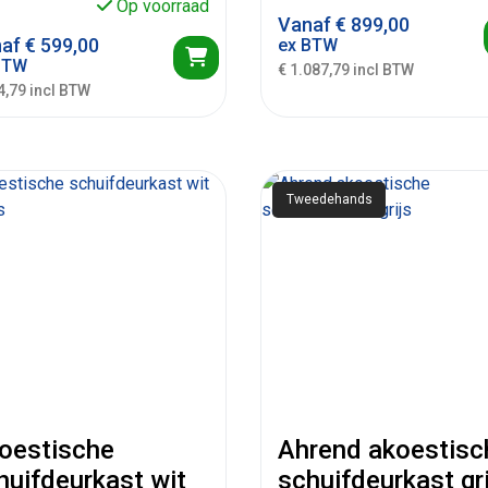
Op voorraad
Vanaf
€
899,00
naf
€
599,00
ex BTW
BTW
€ 1.087,79 incl BTW
4,79 incl BTW
Tweedehands
oestische
Ahrend akoestisc
huifdeurkast wit
schuifdeurkast gr