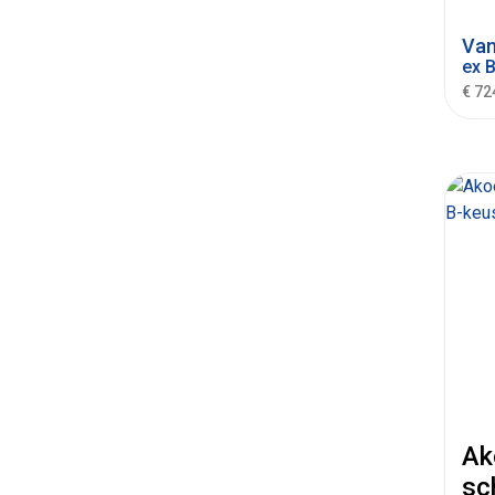
Va
ex 
€ 72
Ak
sc