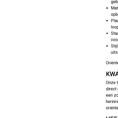
geb
Mat
opb
Pla
loo
Sta
voor
Sti
uits
Oriënt
KWA
Onze t
direct
een zo
herinr
oriënt