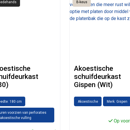
edehands
B-keus
oestische
Akoestische
huifdeurkast
schuifdeurkast
80)
Gispen (Wit)
eedte: 180 cm
Akoestische
Merk: Gispen
ren voorzien van perforaties
akoestische vulling
Op voor