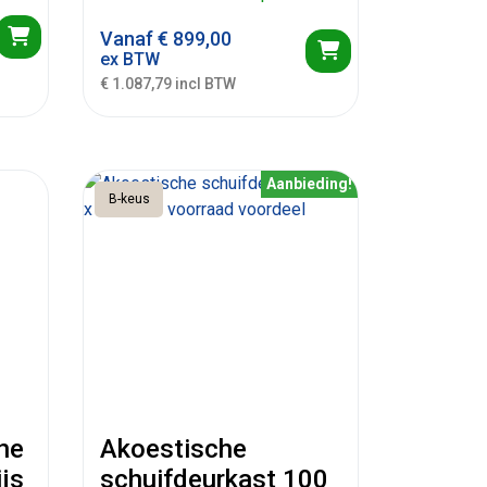
Vanaf
€
899,00
ex BTW
€ 1.087,79 incl BTW
Aanbieding!
B-keus
he
Akoestische
ijs
schuifdeurkast 100