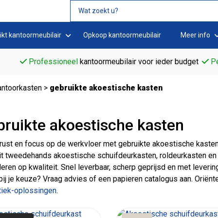
ikt kantoormeubilair
Opkoop kantoormeubilair
Meer info
Professioneel
kantoormeubilair voor ieder budget
Pe
antoorkasten
>
gebruikte akoestische kasten
ruikte akoestische kasten
rust en focus op de werkvloer met gebruikte akoestische kast
it tweedehands akoestische schuifdeurkasten, roldeurkasten en
leren op kwaliteit. Snel leverbaar, scherp geprijsd en met lever
bij je keuze? Vraag advies of een papieren catalogus aan. Oriënt
tiek-oplossingen
.