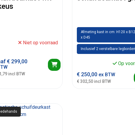
keus
Afmeting kast in cm: H120 x B1
x D45
Niet op voorraad
Inclusief 2 verstelbare legborde
naf
€
299,00
Op voor
BTW
€
250,00
1,79 incl BTW
ex BTW
€ 302,50 incl BTW
edehands