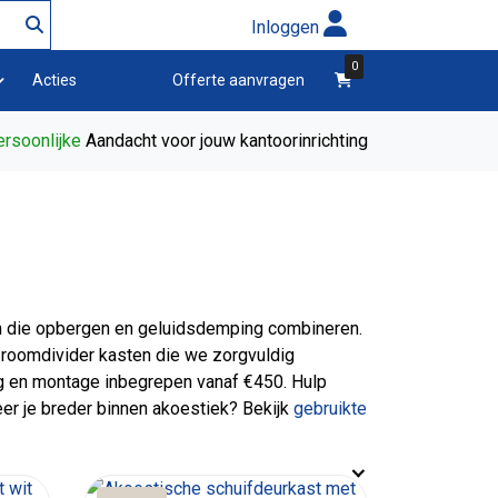
Inloggen
0
winkelwagen
Acties
Offerte aanvragen
rsoonlijke
Aandacht voor jouw kantoorinrichting
en die opbergen en geluidsdemping combineren.
 roomdivider kasten die we zorgvuldig
ing en montage inbegrepen vanaf €450. Hulp
eer je breder binnen akoestiek? Bekijk
gebruikte