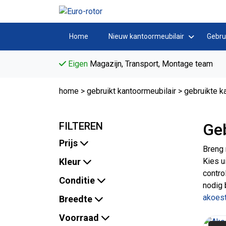
Home
Nieuw kantoormeubilair
Gebru
Eigen
Magazijn, Transport, Montage team
home
>
gebruikt kantoormeubilair
>
gebruikte k
FILTEREN
Geb
Prijs
Breng 
Kleur
Kies u
contro
Conditie
nodig 
akoes
Breedte
Voorraad