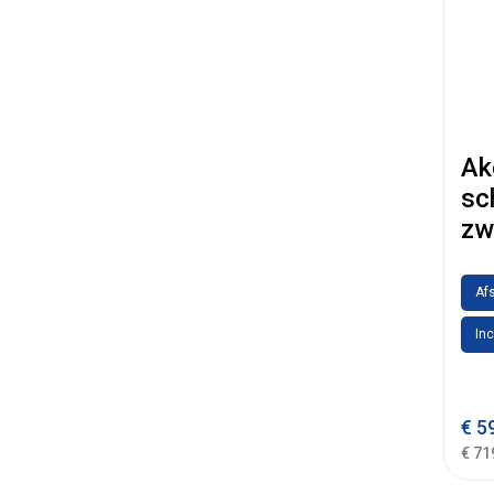
Ak
sc
zw
Afs
Inc
€
59
€ 71