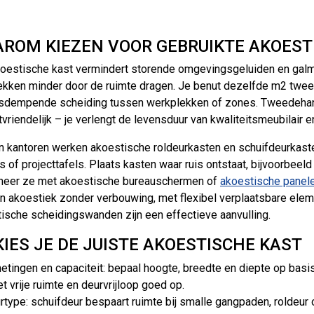
ROM KIEZEN VOOR GEBRUIKTE AKOEST
oestische kast vermindert storende omgevingsgeluiden en galm
kken minder door de ruimte dragen. Je benut dezelfde m2 twee 
dsdempende scheiding tussen werkplekken of zones. Tweedehan
vriendelijk – je verlengt de levensduur van kwaliteitsmeubilair 
n kantoren werken akoestische roldeurkasten en schuifdeurkaste
rs of projecttafels. Plaats kasten waar ruis ontstaat, bijvoorbeeld
neer ze met akoestische bureauschermen of
akoestische panel
in akoestiek zonder verbouwing, met flexibel verplaatsbare ele
ische scheidingswanden zijn een effectieve aanvulling.
KIES JE DE JUISTE AKOESTISCHE KAST
etingen en capaciteit: bepaal hoogte, breedte en diepte op bas
t vrije ruimte en deurvrijloop goed op.
rtype: schuifdeur bespaart ruimte bij smalle gangpaden, roldeur o