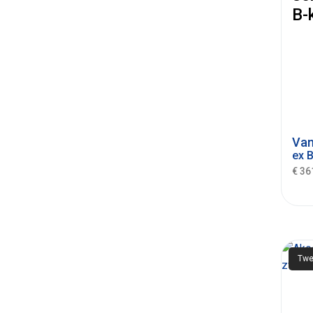
B-
Va
ex 
€ 36
Twe