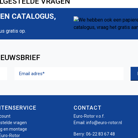
LGESTELDE VRAGEN
REN CATALOGUS,
us gratis op.
IEUWSBRIEF
Email
adres
(Vereist)
NTENSERVICE
CONTACT
ccount
Euro-Rotor v.o.f.
estelde vragen
Email:
info@euro-rotor.nl
ng en montage
Berry:
06-22 83 67 48
Euro-Rotor