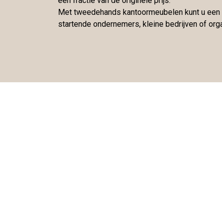
een fractie van de originele prijs.
Met tweedehands kantoormeubelen kunt u een pro
startende ondernemers, kleine bedrijven of org