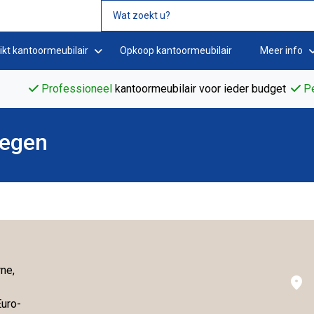
ikt kantoormeubilair
Opkoop kantoormeubilair
Meer info
Professioneel
kantoormeubilair voor ieder budget
Pe
megen
ne,
location_on
uro-