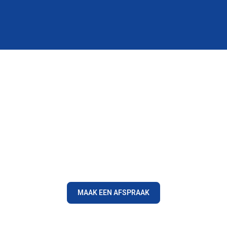
Ontdek ons aanbod
traling te geven? Neem vandaag nog contact met ons op om een
afspraak maken niet nodig. Op de andere dagen van de werkweek 
om een werkplek te creëren die comfort, stijl en efficiëntie comb
MAAK EEN AFSPRAAK