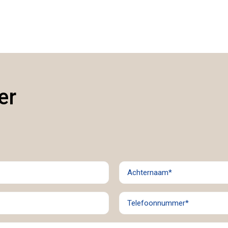
er
Achternaam
(Vereist)
Telefoonnummer
(Vereist)