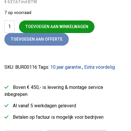
€ 637,67 incl BTW
7 op voorraad
Outlet zit-sta bureau Professional elektrisch verstelbaar antra
TOEVOEGEN AAN WINKELWAGEN
TOEVOEGEN AAN OFFERTE
SKU:
BUR00116
Tags:
10 jaar garantie.
,
Extra voordelig
Boven € 450,- is levering & montage service
inbegrepen
Al vanaf 5 werkdagen geleverd
Betalen op factuur is mogelijk voor bedrijven