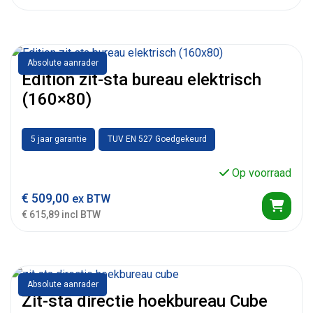
Absolute aanrader
Edition zit-sta bureau elektrisch
(160×80)
5 jaar garantie
TUV EN 527 Goedgekeurd
Op voorraad
€
509,00
ex BTW
€ 615,89 incl BTW
Absolute aanrader
Zit-sta directie hoekbureau Cube