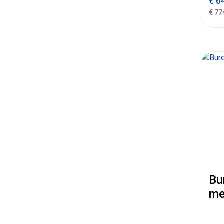
€
64
€ 77
Bu
me