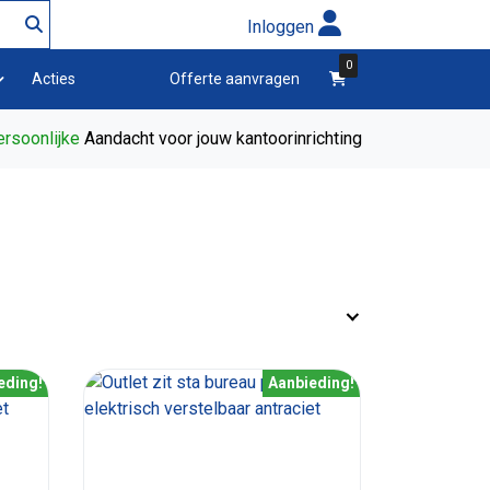
Inloggen
0
winkelwagen
Acties
Offerte aanvragen
rsoonlijke
Aandacht voor jouw kantoorinrichting
eding!
Aanbieding!