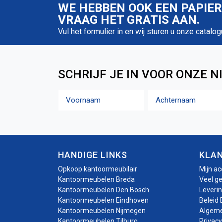
WE HEBBEN OOK EEN PAPIE
VRAAG HET GRATIS AAN.
Vul het formulier in en wij sturen u onze catalog
SCHRIJF JE IN VOOR ONZE N
Naam
Voornaam
Achternaam
HANDIGE LINKS
KLA
Opkoop kantoormeubilair
Mijn a
Kantoormeubelen Breda
Veel g
Kantoormeubelen Den Bosch
Leveri
Kantoormeubelen Eindhoven
Beleid 
Kantoormeubelen Nijmegen
Algem
Kantoormeubelen Tilburg
Privacy