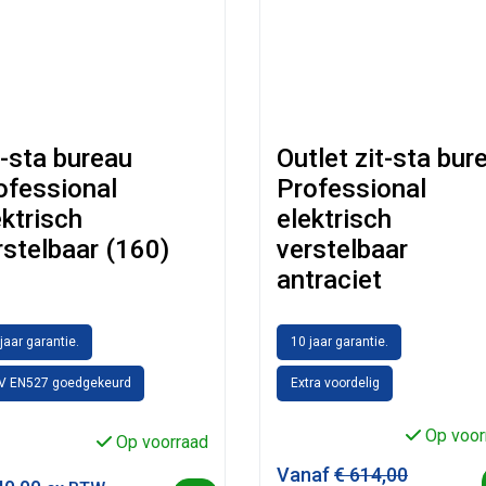
t-sta bureau
Outlet zit-sta bur
ofessional
Professional
ektrisch
elektrisch
rstelbaar (160)
verstelbaar
antraciet
jaar garantie.
10 jaar garantie.
V EN527 goedgekeurd
Extra voordelig
Op voor
Op voorraad
Vanaf
€
614,00