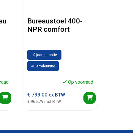
eau
Bureaustoel 400-
NPR comfort
10 jaar garantie.
4D-armleuning
raad
Op voorraad
€
799,00
ex BTW
€ 966,79 incl BTW