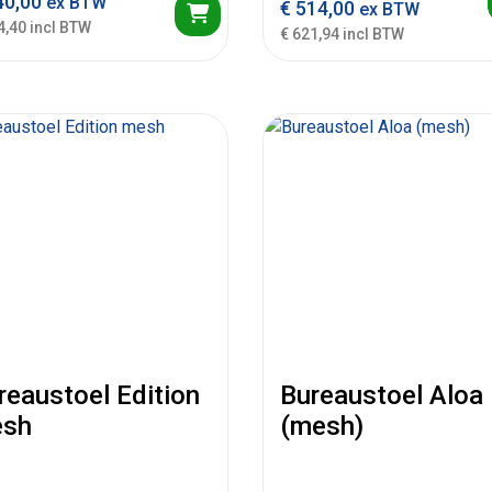
0,00
ex BTW
€
514,00
ex BTW
4,40 incl BTW
€ 621,94 incl BTW
reaustoel Edition
Bureaustoel Aloa
sh
(mesh)