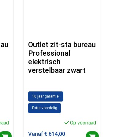
eau
Outlet zit-sta bureau
Professional
elektrisch
verstelbaar zwart
10 jaar garantie.
Extra voordelig
raad
Op voorraad
Vanaf
€
614,00