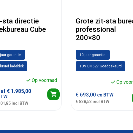
t-sta directie
Grote zit-sta bur
ekbureau Cube
professional
200×80
jaar garantie.
10 jaar garantie.
lusief ladeblok
TUV EN 527 Goedgekeurd
Op voorraad
Op voor
naf
€
1.985,00
€
693,00
ex BTW
BTW
€ 838,53 incl BTW
401,85 incl BTW