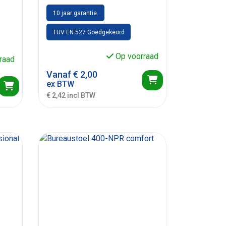
10 jaar garantie.
TUV EN 527 Goedgekeurd
Op voorraad
raad
Vanaf
€
2,00
ex BTW
€ 2,42 incl BTW