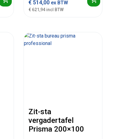
€
514,00
ex BTW
€ 621,94 incl BTW
Zit-sta
vergadertafel
Prisma 200×100