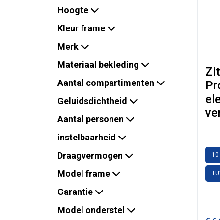
Hoogte
Kleur frame
Merk
Materiaal bekleding
Zi
Aantal compartimenten
Pr
el
Geluidsdichtheid
ve
Aantal personen
instelbaarheid
Draagvermogen
10 
Model frame
TU
Garantie
Model onderstel