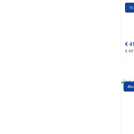
10 
€
41
€ 49
Abs