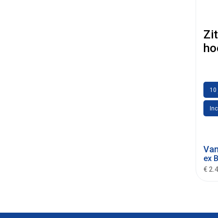
Zi
ho
10 
Inc
Va
ex 
€ 2.