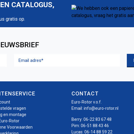
REN CATALOGUS,
us gratis op.
IEUWSBRIEF
Email
adres
(Vereist)
NTENSERVICE
CONTACT
ccount
Euro-Rotor v.o.f.
estelde vragen
Email:
info@euro-rotor.nl
ng en montage
Berry:
06-22 83 67 48
Euro-Rotor
Pim:
06-51 88 43 46
ene Voorwaarden
Lucas:
06-14 88 59 22
verklaring