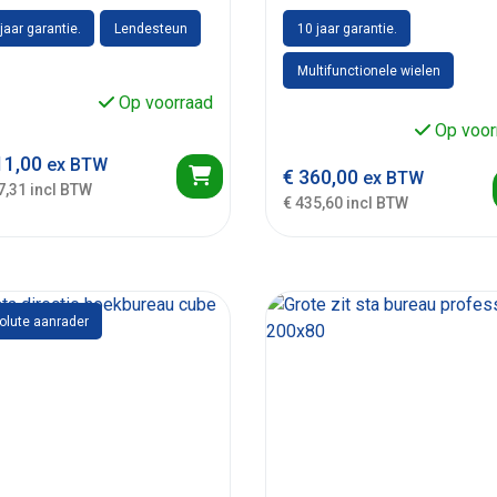
jaar garantie.
Lendesteun
10 jaar garantie.
Multifunctionele wielen
Op voorraad
Op voor
1,00
ex BTW
€
360,00
ex BTW
7,31 incl BTW
€ 435,60 incl BTW
olute aanrader