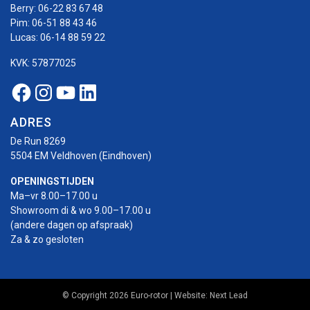
Berry:
06-22 83 67 48
Pim:
06-51 88 43 46
Lucas:
06-14 88 59 22
KVK: 57877025
Facebook Euro-rotor
Instagram Euro-rotor
Youtube Euro-rotor
Linkedin Euro-rotor
ADRES
De Run 8269
5504 EM Veldhoven (Eindhoven)
OPENINGSTIJDEN
Ma–vr 8.00–17.00 u
Showroom di & wo 9.00–17.00 u
(andere dagen op afspraak)
Za & zo gesloten
© Copyright 2026 Euro-rotor | Website:
Next Lead