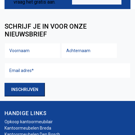
SCHRIJF JE IN VOOR ONZE
NIEUWSBRIEF
Voornaam
Achtern
Naam
Email
adres
(Vereist)
INSCHRIJVEN
HANDIGE LINKS
Opkoop kantoormeubilair
Kantoormeubelen Breda
Kantoormeubelen Den Bosch