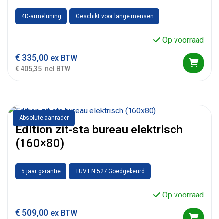
4D-armeluning
Geschikt voor lange mensen
Op voorraad
€
335,00
ex BTW
€ 405,35 incl BTW
Absolute aanrader
Edition zit-sta bureau elektrisch
(160×80)
5 jaar garantie
TUV EN 527 Goedgekeurd
Op voorraad
€
509,00
ex BTW