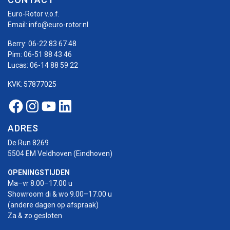
Euro-Rotor v.o.f.
Email:
info@euro-rotor.nl
Berry:
06-22 83 67 48
Pim:
06-51 88 43 46
Lucas:
06-14 88 59 22
KVK: 57877025
Facebook Euro-rotor
Instagram Euro-rotor
Youtube Euro-rotor
Linkedin Euro-rotor
ADRES
De Run 8269
5504 EM Veldhoven (Eindhoven)
OPENINGSTIJDEN
Ma–vr 8.00–17.00 u
Showroom di & wo 9.00–17.00 u
(andere dagen op afspraak)
Za & zo gesloten