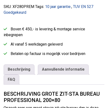
SKU:
XF280PREM
Tags:
10 jaar garantie.
,
TUV EN 527
Goedgekeurd
Boven € 450,- is levering & montage service
inbegrepen
Al vanaf 5 werkdagen geleverd
Betalen op factuur is mogelijk voor bedrijven
Beschrijving
Aanvullende informatie
FAQ
BESCHRIJVING GROTE ZIT-STA BUREAU
PROFESSIONAL 200×80
Opzoek naar een groot stevig zit-sta bureau dan is deze