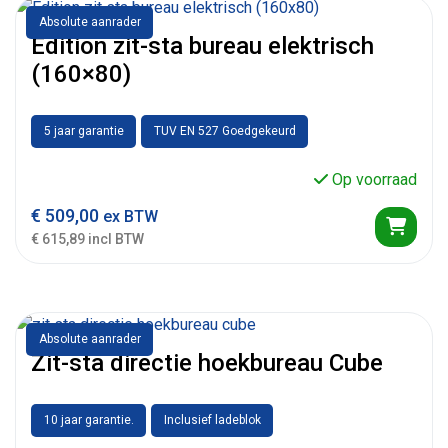
Absolute aanrader
Edition zit-sta bureau elektrisch
(160×80)
5 jaar garantie
TUV EN 527 Goedgekeurd
Op voorraad
€
509,00
ex BTW
€ 615,89 incl BTW
Absolute aanrader
Zit-sta directie hoekbureau Cube
10 jaar garantie.
Inclusief ladeblok