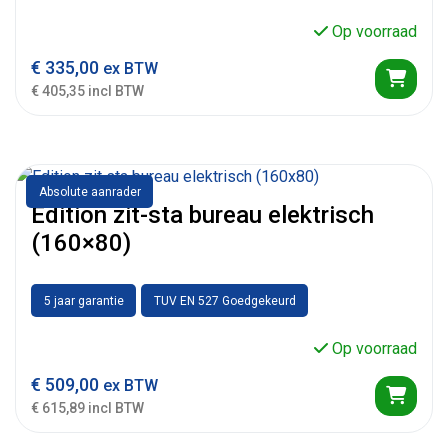
Op voorraad
€
335,00
ex BTW
€ 405,35 incl BTW
Absolute aanrader
Edition zit-sta bureau elektrisch
(160×80)
5 jaar garantie
TUV EN 527 Goedgekeurd
Op voorraad
€
509,00
ex BTW
€ 615,89 incl BTW