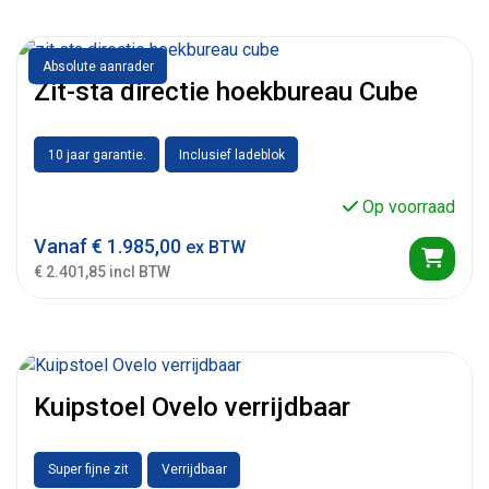
Absolute aanrader
Zit-sta directie hoekbureau Cube
10 jaar garantie.
Inclusief ladeblok
Op voorraad
Vanaf
€
1.985,00
ex BTW
€ 2.401,85 incl BTW
Kuipstoel Ovelo verrijdbaar
Super fijne zit
Verrijdbaar