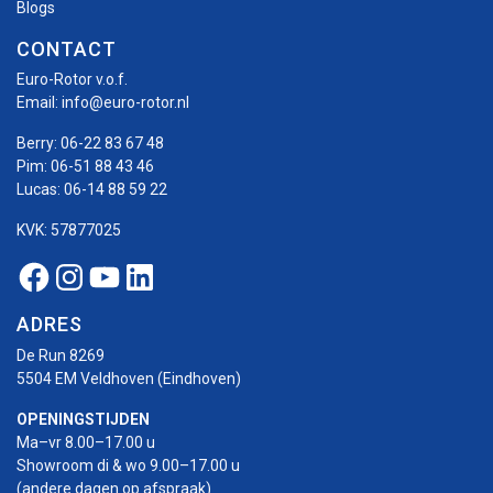
Blogs
CONTACT
Euro-Rotor v.o.f.
Email:
info@euro-rotor.nl
Berry:
06-22 83 67 48
Pim:
06-51 88 43 46
Lucas:
06-14 88 59 22
KVK: 57877025
Facebook Euro-rotor
Instagram Euro-rotor
Youtube Euro-rotor
Linkedin Euro-rotor
ADRES
De Run 8269
5504 EM Veldhoven (Eindhoven)
OPENINGSTIJDEN
Ma–vr 8.00–17.00 u
Showroom di & wo 9.00–17.00 u
(andere dagen op afspraak)