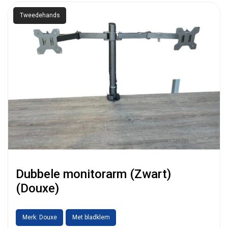
Tweedehands
Dubbele monitorarm (Zwart)
(Douxe)
Merk: Douxe
Met bladklem