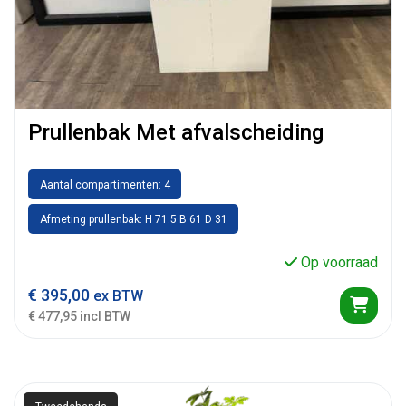
Prullenbak Met afvalscheiding
Aantal compartimenten: 4
Afmeting prullenbak: H 71.5 B 61 D 31
Op voorraad
€
395,00
ex BTW
€ 477,95 incl BTW