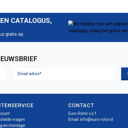
REN CATALOGUS,
us gratis op.
IEUWSBRIEF
Email
adres
(Vereist)
NTENSERVICE
CONTACT
ccount
Euro-Rotor v.o.f.
estelde vragen
Email:
info@euro-rotor.nl
ng en montage