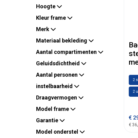
Hoogte
Kleur frame
Merk
Materiaal bekleding
Ba
Aantal compartimenten
st
me
Geluidsdichtheid
Aantal personen
2 
instelbaarheid
2 u
Draagvermogen
Model frame
€
29
Garantie
€ 36
Model onderstel