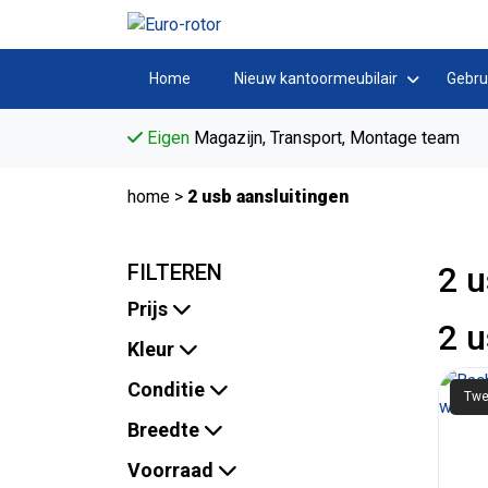
Home
Nieuw kantoormeubilair
Gebru
Eigen
Magazijn, Transport, Montage team
home
>
2 usb aansluitingen
FILTEREN
2 u
Prijs
2 u
Kleur
Conditie
Twe
Breedte
Voorraad