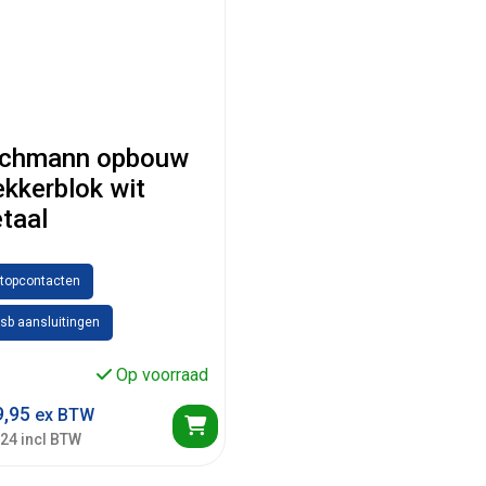
chmann opbouw
ekkerblok wit
taal
stopcontacten
sb aansluitingen
Op voorraad
,95
ex BTW
,24 incl BTW