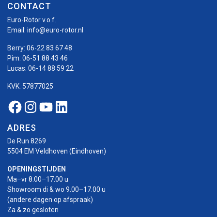
CONTACT
Euro-Rotor v.o.f.
Email:
info@euro-rotor.nl
Berry:
06-22 83 67 48
Pim:
06-51 88 43 46
Lucas:
06-14 88 59 22
KVK: 57877025
Facebook Euro-rotor
Instagram Euro-rotor
Youtube Euro-rotor
Linkedin Euro-rotor
ADRES
De Run 8269
5504 EM Veldhoven (Eindhoven)
OPENINGSTIJDEN
Ma–vr 8.00–17.00 u
Showroom di & wo 9.00–17.00 u
(andere dagen op afspraak)
Za & zo gesloten