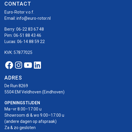
CONTACT
Euro-Rotor v.o.f.
Email:
info@euro-rotor.nl
Berry:
06-22 83 67 48
Pim:
06-51 88 43 46
Lucas:
06-14 88 59 22
KVK: 57877025
Facebook Euro-rotor
Instagram Euro-rotor
Youtube Euro-rotor
Linkedin Euro-rotor
ADRES
De Run 8269
5504 EM Veldhoven (Eindhoven)
OPENINGSTIJDEN
Ma–vr 8.00–17.00 u
Showroom di & wo 9.00–17.00 u
(andere dagen op afspraak)
Za & zo gesloten