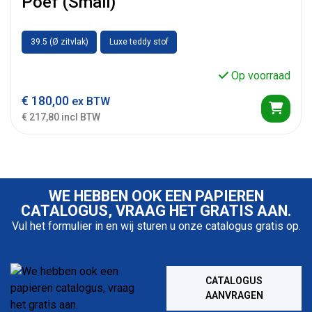
Poef (Small)
39.5 (Ø zitvlak)
Luxe teddy stof
Op voorraad
€
180,00
ex BTW
€ 217,80 incl BTW
WE HEBBEN OOK EEN PAPIEREN
CATALOGUS, VRAAG HET GRATIS AAN.
Vul het formulier in en wij sturen u onze catalogus gratis op.
CATALOGUS
AANVRAGEN