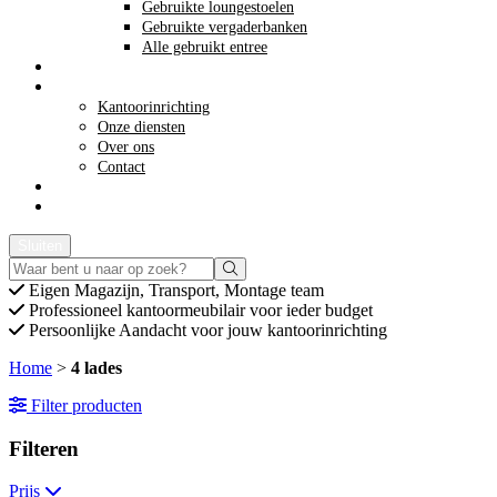
Gebruikte loungestoelen
Gebruikte vergaderbanken
Alle gebruikt entree
Opkoop kantoormeubilair
Meer info
Kantoorinrichting
Onze diensten
Over ons
Contact
Acties
Offerte aanvragen
Sluiten
Eigen
Magazijn, Transport, Montage team
Professioneel
kantoormeubilair voor ieder budget
Persoonlijke
Aandacht voor jouw kantoorinrichting
Home
>
4 lades
Filter producten
Filteren
Prijs