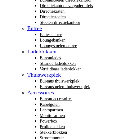
Bureaustoelen directiekantoor
Directiekantoor vergadertafels
Directiekasten
Directiestoelen
Stoelen directiekantoor
Entree
Balies entree
Loungebanken
Loungestoelen entree
Ladeblokken
Bureaulades
Staande ladeblokken
Verrijdbare ladeblokken
Thuiswerkplek
Bureaus thuiswerkplek
Bureaustoelen thuiswerkplek
Accessoires
Bureau accessoires
Kabelgoten
Laptoparmen
Monitorarmen
Powerbox
Prullenbakken
Stekkerblokken
Stroompunten