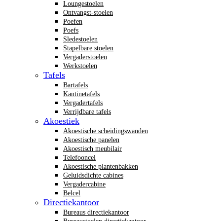
Loungestoelen
Ontvangst-stoelen
Poefen
Poefs
Sledestoelen
Stapelbare stoelen
Vergaderstoelen
Werkstoelen
Tafels
Bartafels
Kantinetafels
Vergadertafels
Verrijdbare tafels
Akoestiek
Akoestische scheidingswanden
Akoestische panelen
Akoestisch meubilair
Telefooncel
Akoestische plantenbakken
Geluidsdichte cabines
Vergadercabine
Belcel
Directiekantoor
Bureaus directiekantoor