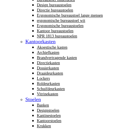
Design bureaustoelen
Directie bureaustoelen
Ergonomische bureaustoel lange mensen
ergonomische bureaustoel wit
Ergonomische bureaustoelen
Kantoor bureaustoelen
NPR 1813 bureaustoelen
Kantoorkasten
Akoestische kasten
Archiefkasten
Brandvertragende kasten
Directiekasten
Dossierkasten
Draaideurkasten
Lockers
Roldeurkasten
Schuifdeurkasten
Vitrinekasten
Stoelen
Banken
Designstoelen
Kantinestoelen
Kantoorstoelen
Krukken