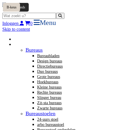
Tweedehands
B-keus
Menu
Inloggen
0
Skip to content
Home
Nieuw kantoormeubilair
Bureaus
Bureaubladen
Design bureaus
Directiebureaus
Duo bureaus
Grote bureaus
Hoekbureaus
Kleine bureaus
Rechte bureaus
Slinger bureau
Zit-sta bureaus
Zwarte bureaus
Bureaustoelen
24-uurs stoel
arbo bureaustoel
Bureaustoel onderdelen