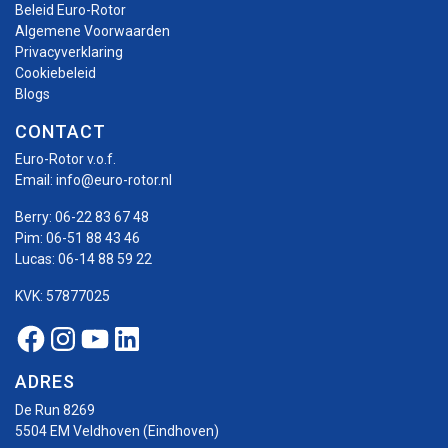
Beleid Euro-Rotor
Algemene Voorwaarden
Privacyverklaring
Cookiebeleid
Blogs
CONTACT
Euro-Rotor v.o.f.
Email:
info@euro-rotor.nl
Berry:
06-22 83 67 48
Pim:
06-51 88 43 46
Lucas:
06-14 88 59 22
KVK: 57877025
Facebook Euro-rotor
Instagram Euro-rotor
Youtube Euro-rotor
Linkedin Euro-rotor
ADRES
De Run 8269
5504 EM Veldhoven (Eindhoven)