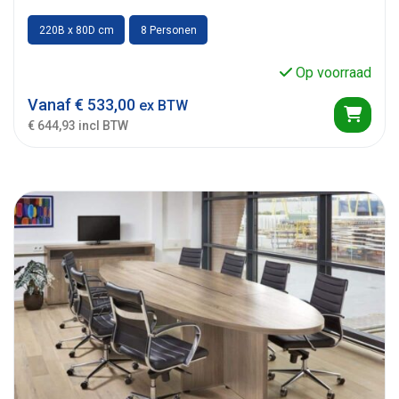
220B x 80D cm
8 Personen
Op voorraad
Vanaf
€
533,00
ex BTW
€ 644,93 incl BTW