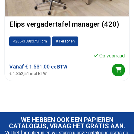
Elips vergadertafel manager (420)
420Bx138Dx75H cm
8 Personen
Op voorraad
Vanaf
€
1.531,00
ex BTW
€ 1.852,51 incl BTW
WE HEBBEN OOK EEN PAPIEREN
CATALOGUS, VRAAG HET GRATIS AAN.
Vul het formulier in en wij sturen u onze catalogus gratis op.