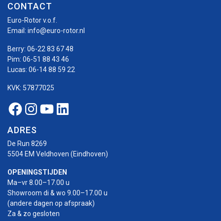
CONTACT
Euro-Rotor v.o.f.
Email:
info@euro-rotor.nl
Berry:
06-22 83 67 48
Pim:
06-51 88 43 46
Lucas:
06-14 88 59 22
KVK: 57877025
Facebook Euro-rotor
Instagram Euro-rotor
Youtube Euro-rotor
Linkedin Euro-rotor
ADRES
De Run 8269
5504 EM Veldhoven (Eindhoven)
OPENINGSTIJDEN
Ma–vr 8.00–17.00 u
Showroom di & wo 9.00–17.00 u
(andere dagen op afspraak)
Za & zo gesloten