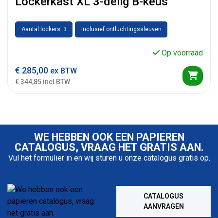
Lockerkast XL 3-delig B-keus
Aantal lockers: 3
Inclusief ontluchtingssleuven
Op voorraad
€
285,00
ex BTW
€ 344,85 incl BTW
WE HEBBEN OOK EEN PAPIEREN
CATALOGUS, VRAAG HET GRATIS AAN.
Vul het formulier in en wij sturen u onze catalogus gratis op.
CATALOGUS
AANVRAGEN