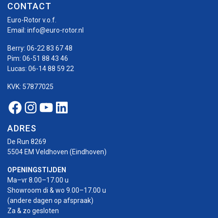
CONTACT
Euro-Rotor v.o.f.
Email:
info@euro-rotor.nl
Berry:
06-22 83 67 48
Pim:
06-51 88 43 46
Lucas:
06-14 88 59 22
KVK: 57877025
Facebook Euro-rotor
Instagram Euro-rotor
Youtube Euro-rotor
Linkedin Euro-rotor
ADRES
De Run 8269
5504 EM Veldhoven (Eindhoven)
OPENINGSTIJDEN
Ma–vr 8.00–17.00 u
Showroom di & wo 9.00–17.00 u
(andere dagen op afspraak)
Za & zo gesloten