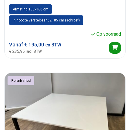
Afmeting 160x160 cm
In hoogte verstelbaar 62–85 cm (schroef)
Op voorraad
Vanaf
€
195,00
ex BTW
€ 235,95 incl BTW
Refurbished