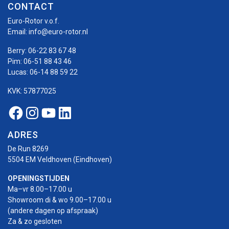
CONTACT
Euro-Rotor v.o.f.
Email:
info@euro-rotor.nl
Berry:
06-22 83 67 48
Pim:
06-51 88 43 46
Lucas:
06-14 88 59 22
KVK: 57877025
Facebook Euro-rotor
Instagram Euro-rotor
Youtube Euro-rotor
Linkedin Euro-rotor
ADRES
De Run 8269
5504 EM Veldhoven (Eindhoven)
OPENINGSTIJDEN
Ma–vr 8.00–17.00 u
Showroom di & wo 9.00–17.00 u
(andere dagen op afspraak)
Za & zo gesloten