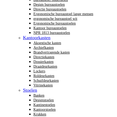
Design bureaustoelen
Directie bureaustoelen
Ergonomische bureaustoel lange mensen
ergonomische bureaustoel wit
Ergonomische bureaustoelen
Kantoor bureaustoelen
NPR 1813 bureaustoelen
Kantoorkasten
Akoestische kasten
Archiefkasten
Brandvertragende kasten
Directiekasten
Dossierkasten
Draaideurkasten
Lockers
Roldeurkasten
Schuifdeurkasten
Vitrinekasten
Stoelen
Banken
Designstoelen
Kantinestoelen
Kantoorstoelen
Krukken