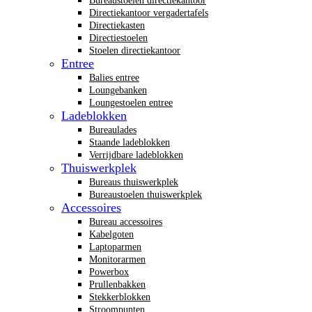
Bureaustoelen directiekantoor
Directiekantoor vergadertafels
Directiekasten
Directiestoelen
Stoelen directiekantoor
Entree
Balies entree
Loungebanken
Loungestoelen entree
Ladeblokken
Bureaulades
Staande ladeblokken
Verrijdbare ladeblokken
Thuiswerkplek
Bureaus thuiswerkplek
Bureaustoelen thuiswerkplek
Accessoires
Bureau accessoires
Kabelgoten
Laptoparmen
Monitorarmen
Powerbox
Prullenbakken
Stekkerblokken
Stroompunten