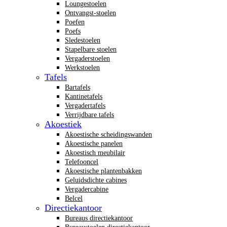
Loungestoelen
Ontvangst-stoelen
Poefen
Poefs
Sledestoelen
Stapelbare stoelen
Vergaderstoelen
Werkstoelen
Tafels
Bartafels
Kantinetafels
Vergadertafels
Verrijdbare tafels
Akoestiek
Akoestische scheidingswanden
Akoestische panelen
Akoestisch meubilair
Telefooncel
Akoestische plantenbakken
Geluidsdichte cabines
Vergadercabine
Belcel
Directiekantoor
Bureaus directiekantoor