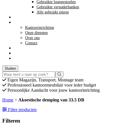
Gebruikte loungestoelen
Gebruikte vergaderbanken
Alle gebruikt entree
Opkoop kantoormeubilair
Meer info
Kantoorinrichting
Onze diensten
Over ons
Contact
Acties
winkelwagen
Winkelwagen
0
Offerte aanvragen
Sluiten
Eigen
Magazijn, Transport, Montage team
Professioneel
kantoormeubilair voor ieder budget
Persoonlijke
Aandacht voor jouw kantoorinrichting
Home
>
Akoestische demping van 33.5 DB
Filter producten
Filteren