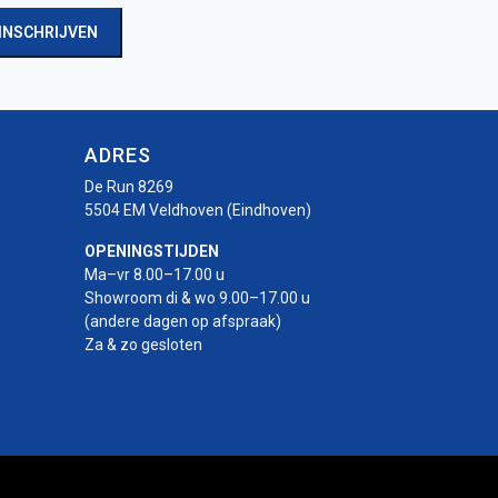
INSCHRIJVEN
ADRES
De Run 8269
5504 EM Veldhoven (Eindhoven)
OPENINGSTIJDEN
Ma–vr 8.00–17.00 u
Showroom di & wo 9.00–17.00 u
(andere dagen op afspraak)
Za & zo gesloten
r
rotor
-rotor
uro-rotor