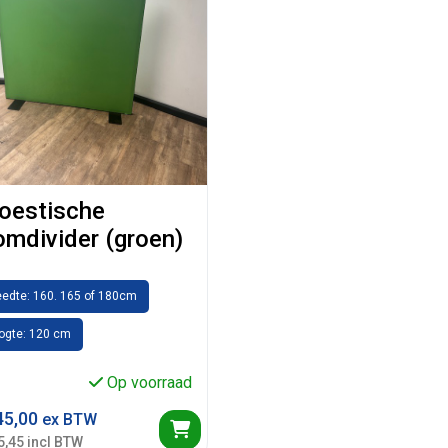
oestische
omdivider (groen)
eedte: 160. 165 of 180cm
ogte: 120 cm
Op voorraad
5,00
ex BTW
5,45 incl BTW