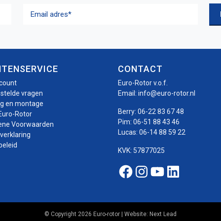
Email
adres
(Vereist)
NTENSERVICE
CONTACT
ccount
Euro-Rotor v.o.f.
estelde vragen
Email:
info@euro-rotor.nl
ng en montage
Berry:
06-22 83 67 48
Euro-Rotor
Pim:
06-51 88 43 46
ene Voorwaarden
Lucas:
06-14 88 59 22
verklaring
beleid
KVK: 57877025
Facebook Euro-roto
Instagram Euro-
Youtube Euro
Linkedin E
© Copyright 2026 Euro-rotor | Website:
Next Lead