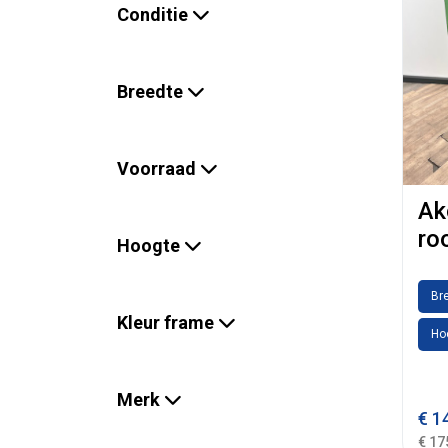
Conditie
Breedte
Voorraad
Ak
ro
Hoogte
Br
Kleur frame
Ho
Merk
€
14
€ 17