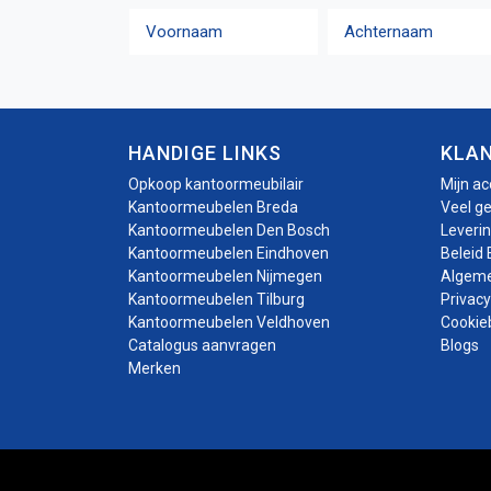
Naam
Voornaam
Achternaam
HANDIGE LINKS
KLA
Opkoop kantoormeubilair
Mijn a
Kantoormeubelen Breda
Veel g
Kantoormeubelen Den Bosch
Leveri
Kantoormeubelen Eindhoven
Beleid 
Kantoormeubelen Nijmegen
Algem
Kantoormeubelen Tilburg
Privacy
Kantoormeubelen Veldhoven
Cookie
Catalogus aanvragen
Blogs
Merken