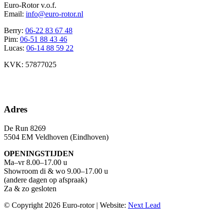
Euro-Rotor v.o.f.
Email:
info@euro-rotor.nl
Berry:
06-22 83 67 48
Pim:
06-51 88 43 46
Lucas:
06-14 88 59 22
KVK: 57877025
Facebook Euro-rotor
Instagram Euro-rotor
Youtube Euro-rotor
Linkedin Euro-rotor
Adres
De Run 8269
5504 EM Veldhoven (Eindhoven)
OPENINGSTIJDEN
Ma–vr 8.00–17.00 u
Showroom di & wo 9.00–17.00 u
(andere dagen op afspraak)
Za & zo gesloten
© Copyright 2026 Euro-rotor | Website:
Next Lead