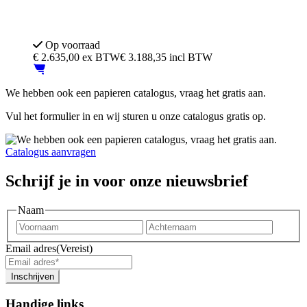
Diverse opstellingen mogelijk
Keuze uit veel stoffen. kleuren en afwerkingen
Op voorraad
€
2.635,00
ex BTW
€ 3.188,35 incl BTW
We hebben ook een papieren catalogus, vraag het gratis aan.
Vul het formulier in en wij sturen u onze catalogus gratis op.
Catalogus aanvragen
Schrijf je in voor onze nieuwsbrief
Naam
Voornaam
Achter
Email adres
(Vereist)
Inschrijven
Handige links