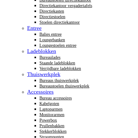
Bureaustoelen directiekantoor
Directiekantoor vergadertafels
Directiekasten
Directiestoelen
Stoelen directiekantoor
Entree
Balies entree
Loungebanken
Loungestoelen entree
Ladeblokken
Bureaulades
Staande ladeblokken
Verrijdbare ladeblokken
Thuiswerkplek
Bureaus thuiswerkplek
Bureaustoelen thuiswerkplek
Accessoires
Bureau accessoires
Kabelgoten
Laptoparmen
Monitorarmen
Powerbox
Prullenbakken
Stekkerblokken
Stroompunten