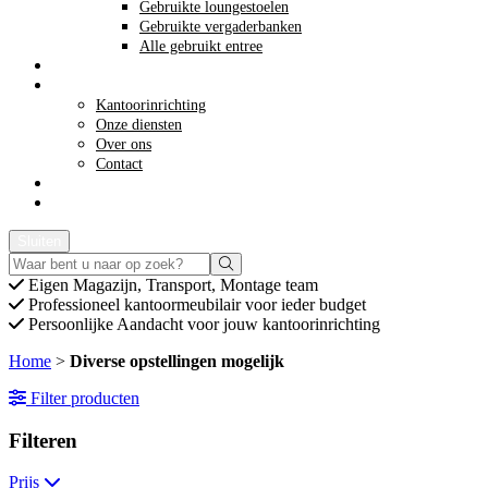
Gebruikte loungestoelen
Gebruikte vergaderbanken
Alle gebruikt entree
Opkoop kantoormeubilair
Meer info
Kantoorinrichting
Onze diensten
Over ons
Contact
Acties
Offerte aanvragen
Sluiten
Eigen
Magazijn, Transport, Montage team
Professioneel
kantoormeubilair voor ieder budget
Persoonlijke
Aandacht voor jouw kantoorinrichting
Home
>
Diverse opstellingen mogelijk
Filter producten
Filteren
Prijs