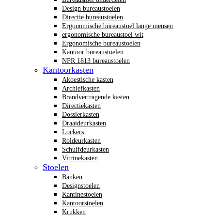
Design bureaustoelen
Directie bureaustoelen
Ergonomische bureaustoel lange mensen
ergonomische bureaustoel wit
Ergonomische bureaustoelen
Kantoor bureaustoelen
NPR 1813 bureaustoelen
Kantoorkasten
Akoestische kasten
Archiefkasten
Brandvertragende kasten
Directiekasten
Dossierkasten
Draaideurkasten
Lockers
Roldeurkasten
Schuifdeurkasten
Vitrinekasten
Stoelen
Banken
Designstoelen
Kantinestoelen
Kantoorstoelen
Krukken