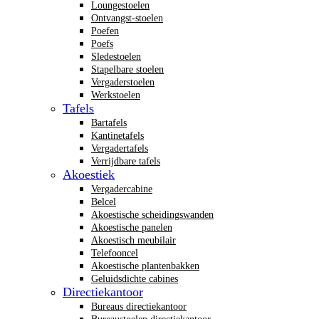
Loungestoelen
Ontvangst-stoelen
Poefen
Poefs
Sledestoelen
Stapelbare stoelen
Vergaderstoelen
Werkstoelen
Tafels
Bartafels
Kantinetafels
Vergadertafels
Verrijdbare tafels
Akoestiek
Vergadercabine
Belcel
Akoestische scheidingswanden
Akoestische panelen
Akoestisch meubilair
Telefooncel
Akoestische plantenbakken
Geluidsdichte cabines
Directiekantoor
Bureaus directiekantoor