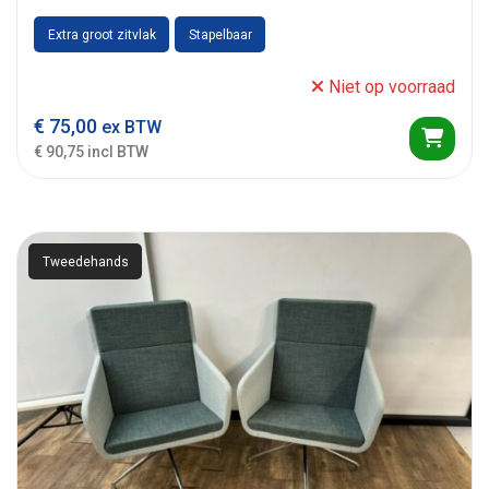
Extra groot zitvlak
Stapelbaar
Niet op voorraad
€
75,00
ex BTW
€ 90,75 incl BTW
Tweedehands