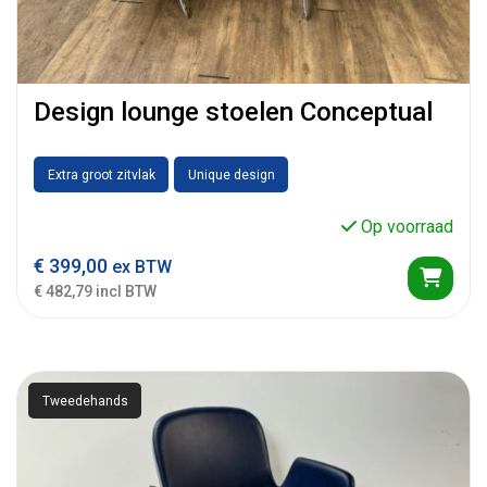
Design lounge stoelen Conceptual
Extra groot zitvlak
Unique design
Op voorraad
€
399,00
ex BTW
€ 482,79 incl BTW
Tweedehands