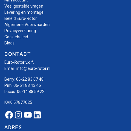
Mijn account
Veel gestelde vragen
Levering en montage
Beleid Euro-Rotor
Algemene Voorwaarden
Privacyverklaring
Cookiebeleid
Blogs
CONTACT
Euro-Rotor v.o.f.
Email:
info@euro-rotor.nl
Berry:
06-22 83 67 48
Pim:
06-51 88 43 46
Lucas:
06-14 88 59 22
KVK: 57877025
Facebook Euro-rotor
Instagram Euro-rotor
Youtube Euro-rotor
Linkedin Euro-rotor
ADRES