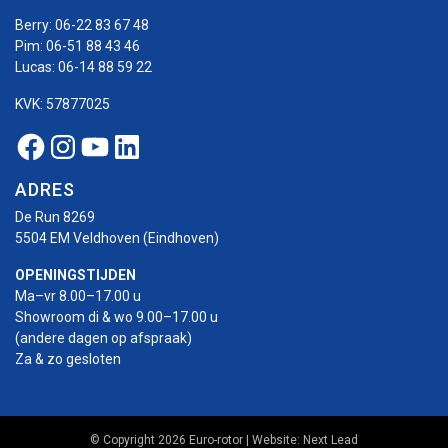
Berry:
06-22 83 67 48
Pim:
06-51 88 43 46
Lucas:
06-14 88 59 22
KVK: 57877025
Facebook Euro-rotor
Instagram Euro-rotor
Youtube Euro-rotor
Linkedin Euro-rotor
ADRES
De Run 8269
5504 EM Veldhoven (Eindhoven)
OPENINGSTIJDEN
Ma–vr 8.00–17.00 u
Showroom di & wo 9.00–17.00 u
(andere dagen op afspraak)
Za & zo gesloten
© Copyright 2026 Euro-rotor | Website:
Next Lead