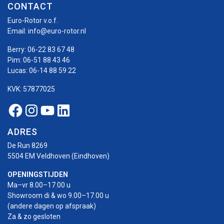
CONTACT
Euro-Rotor v.o.f.
Email:
info@euro-rotor.nl
Berry:
06-22 83 67 48
Pim:
06-51 88 43 46
Lucas:
06-14 88 59 22
KVK: 57877025
Facebook Euro-rotor
Instagram Euro-rotor
Youtube Euro-rotor
Linkedin Euro-rotor
ADRES
De Run 8269
5504 EM Veldhoven (Eindhoven)
OPENINGSTIJDEN
Ma–vr 8.00–17.00 u
Showroom di & wo 9.00–17.00 u
(andere dagen op afspraak)
Za & zo gesloten